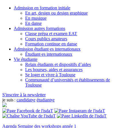
Admission en formation initiale
En art, design ou design graphique
En musique
En danse
Admission autres formations
Classe prépa et examen EAT
Cours publics amateurs
Formation continue en danse
Admission étudiant·es internationaux
Étudiant·es internationaux
Vie étudiante
Relais étudiants et dispositifs d’aides
Les bourses, aides et assurances
Se loger et vivre à Toulouse
Communauté d’universités et établissements de
Toulouse
S'inscrire à la newsletter
je suis :
candidat•e
étudiant•e
Agenda
Semaine des workshops année 1