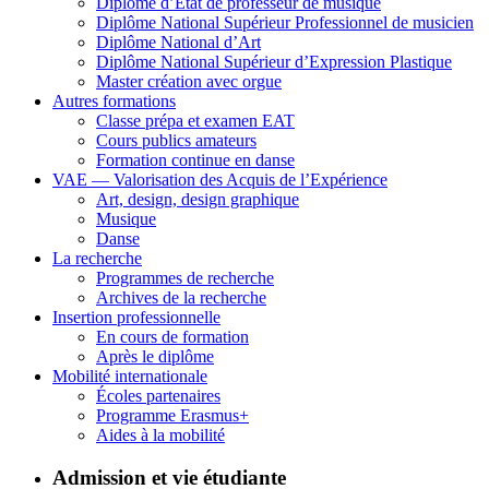
Diplôme d’État de professeur de musique
Diplôme National Supérieur Professionnel de musicien
Diplôme National d’Art
Diplôme National Supérieur d’Expression Plastique
Master création avec orgue
Autres formations
Classe prépa et examen EAT
Cours publics amateurs
Formation continue en danse
VAE — Valorisation des Acquis de l’Expérience
Art, design, design graphique
Musique
Danse
La recherche
Programmes de recherche
Archives de la recherche
Insertion professionnelle
En cours de formation
Après le diplôme
Mobilité internationale
Écoles partenaires
Programme Erasmus+
Aides à la mobilité
Admission et vie étudiante