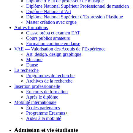
Diplôme d’État de professeur de musique
Diplôme National Supérieur Professionnel de musicien
Diplôme National d’Art
Diplôme National Supérieur d’Expression Plastique
Master création avec orgue
Autres formations
Classe prépa et examen EAT
Cours publics amateurs
Formation continue en danse
VAE — Valorisation des Acquis de l’Expérience
Art, design, design graphique
Musique
Danse
La recherche
Programmes de recherche
Archives de la recherche
Insertion professionnelle
En cours de formation
Après le diplôme
Mobilité internationale
Écoles partenaires
Programme Erasmus+
Aides à la mobilité
Admission et vie étudiante