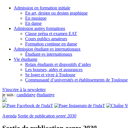
Admission en formation initiale
En art, design ou design graphique
En musique
En danse
Admission autres formations
Classe prépa et examen EAT
Cours publics amateurs
Formation continue en danse
Admission étudiant·es internationaux
Étudiant·es internationaux
Vie étudiante
Relais étudiants et dispositifs d’aides
Les bourses, aides et assurances
Se loger et vivre à Toulouse
Communauté d’universités et établissements de Toulouse
S'inscrire à la newsletter
je suis :
candidat•e
étudiant•e
Agenda
Sortie de publication
genre 2030