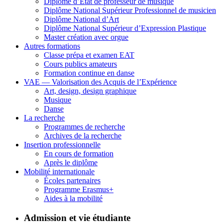
Diplôme d’État de professeur de musique
Diplôme National Supérieur Professionnel de musicien
Diplôme National d’Art
Diplôme National Supérieur d’Expression Plastique
Master création avec orgue
Autres formations
Classe prépa et examen EAT
Cours publics amateurs
Formation continue en danse
VAE — Valorisation des Acquis de l’Expérience
Art, design, design graphique
Musique
Danse
La recherche
Programmes de recherche
Archives de la recherche
Insertion professionnelle
En cours de formation
Après le diplôme
Mobilité internationale
Écoles partenaires
Programme Erasmus+
Aides à la mobilité
Admission et vie étudiante