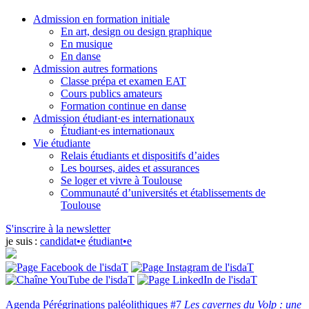
Admission en formation initiale
En art, design ou design graphique
En musique
En danse
Admission autres formations
Classe prépa et examen EAT
Cours publics amateurs
Formation continue en danse
Admission étudiant·es internationaux
Étudiant·es internationaux
Vie étudiante
Relais étudiants et dispositifs d’aides
Les bourses, aides et assurances
Se loger et vivre à Toulouse
Communauté d’universités et établissements de
Toulouse
S'inscrire à la newsletter
je suis :
candidat•e
étudiant•e
Agenda
Pérégrinations paléolithiques #7
Les cavernes du Volp : une