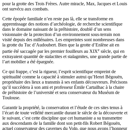
pour la grotte des Trois Frères. Autre miracle, Max, Jacques et Louis
ont survécu aux combats.
Cette épopée familiale n’en reste pas là, elle se transforme en
apprentissage des notions d’archéologie, de recherche scientifique
dans le domaine naissant de la préhistoire, doublé d’un sens
visionnaire de la protection d’un environnement sous-terrain non
visité depuis des millénaires. Les empreintes sont nombreuses dans
la grotte du Tuc d’Audoubert. Bien que la grotte d’Enlène ait en
e
partie été saccagée par les premier fouilleurs au XIX
siècle, qui en
extrayaient quantité de stalactites et stalagmites, une grande partie de
l’art mobilier a été épargnée.
Ce qui frappe, c’est la rigueur, l’esprit scientifique empreint de
spiritualité comme la capacité à stimuler autrui qu’Henri Bégouën,
propriétaire des lieux a transmis à ses enfants découvreurs. Précisons
qu’il succèdera à son ami et professeur Émile Cartailhac à la chaire
de préhistoire de l’université et sera conservateur du Muséum de
Toulouse.
Garantir la propriété, la conservation et l’étude de ces sites tenus à
l’écart de toute velléité mercantile durant le siècle de la découverte et
le suivant, c’est cette discipline que cet humaniste a su transmettre
aux descendants de la famille dont son petit-fils Robert Bégouën,
actuel conservateur des cavernes du Volp, que nous avons l’honneur