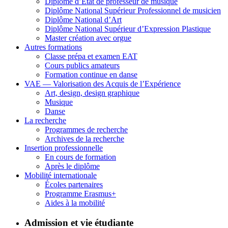
Diplôme d’État de professeur de musique
Diplôme National Supérieur Professionnel de musicien
Diplôme National d’Art
Diplôme National Supérieur d’Expression Plastique
Master création avec orgue
Autres formations
Classe prépa et examen EAT
Cours publics amateurs
Formation continue en danse
VAE — Valorisation des Acquis de l’Expérience
Art, design, design graphique
Musique
Danse
La recherche
Programmes de recherche
Archives de la recherche
Insertion professionnelle
En cours de formation
Après le diplôme
Mobilité internationale
Écoles partenaires
Programme Erasmus+
Aides à la mobilité
Admission et vie étudiante