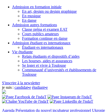
Admission en formation initiale
En art, design ou design graphique
En musique
En danse
Admission autres formations
Classe prépa et examen EAT
Cours publics amateurs
Formation continue en danse
Admission étudiant·es internationaux
Étudiant·es internationaux
Vie étudiante
Relais étudiants et dispositifs d’aides
Les bourses, aides et assurances
Se loger et vivre à Toulouse
Communauté d’universités et établissements de
Toulouse
S'inscrire à la newsletter
je suis :
candidat•e
étudiant•e
Agenda
Présentation du nouvel incubateur professionnel Ukronie