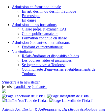
Admission en formation initiale
En art, design ou design graphique
En musique
En danse
Admission autres formations
Classe prépa et examen EAT
Cours publics amateurs
Formation continue en danse
Admission étudiant·es internationaux
Étudiant·es internationaux
Vie étudiante
Relais étudiants et dispositifs d’aides
Les bourses, aides et assurances
Se loger et vivre à Toulouse
Communauté d’universités et établissements de
Toulouse
S'inscrire à la newsletter
je suis :
candidat•e
étudiant•e
Agenda
Art, Design & Anthropocène. Du clivage écologique, hier