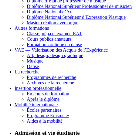
Diplôme d’État de professeur de musique
Diplôme National Supérieur Professionnel de musicien
Diplôme National d’Art
Diplôme National Supérieur d’Expression Plastique
Master création avec orgue
Autres formations
Classe prépa et examen EAT
Cours publics amateurs
Formation continue en danse
VAE — Valorisation des Acquis de l’Expérience
Art, design, design graphique
Musique
Danse
La recherche
Programmes de recherche
Archives de la recherche
Insertion professionnelle
En cours de formation
Après le diplôme
Mobilité internationale
Écoles partenaires
Programme Erasmus+
Aides à la mobilité
Admission et vie étudiante