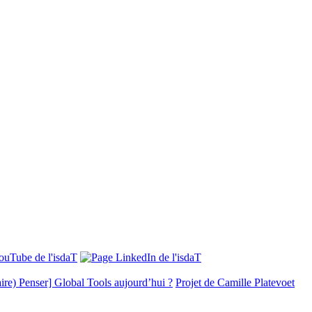
ire) Penser] Global Tools aujourd’hui ?
Projet de Camille Platevoet