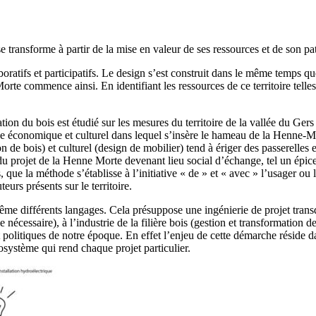
 se transforme à partir de la mise en valeur de ses ressources et de son p
oratifs et participatifs. Le design s’est construit dans le même temps qu
rte commence ainsi. En identifiant les ressources de ce territoire telle
ion du bois est étudié sur les mesures du territoire de la vallée du Ger
llage économique et culturel dans lequel s’insère le hameau de la Henne-Mo
n de bois) et culturel (design de
mobilier) tend à ériger des passerelles 
du projet de la Henne Morte devenant lieu social d’échange, tel un épic
, que la méthode s’établisse à l’initiative « de » et « avec » l’usager ou l
eurs présents sur le territoire.
même différents langages. Cela présuppose une ingénierie de projet transd
ie nécessaire), à l’industrie de la filière bois (gestion et transformation d
 politiques de notre époque.
En effet l’enjeu de cette démarche réside d
osystème qui rend chaque projet particulier.