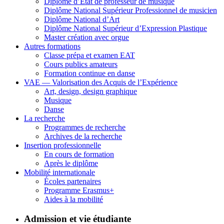
Diplôme d’État de professeur de musique
Diplôme National Supérieur Professionnel de musicien
Diplôme National d’Art
Diplôme National Supérieur d’Expression Plastique
Master création avec orgue
Autres formations
Classe prépa et examen EAT
Cours publics amateurs
Formation continue en danse
VAE — Valorisation des Acquis de l’Expérience
Art, design, design graphique
Musique
Danse
La recherche
Programmes de recherche
Archives de la recherche
Insertion professionnelle
En cours de formation
Après le diplôme
Mobilité internationale
Écoles partenaires
Programme Erasmus+
Aides à la mobilité
Admission et vie étudiante