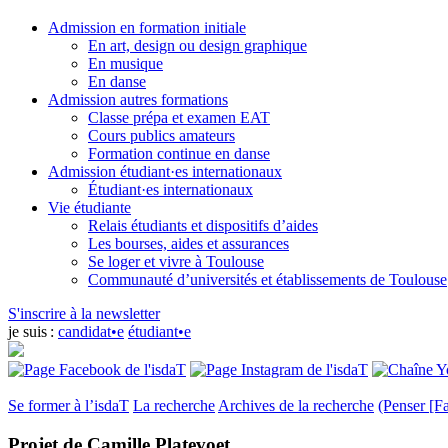
Admission en formation initiale
En art, design ou design graphique
En musique
En danse
Admission autres formations
Classe prépa et examen EAT
Cours publics amateurs
Formation continue en danse
Admission étudiant·es internationaux
Étudiant·es internationaux
Vie étudiante
Relais étudiants et dispositifs d’aides
Les bourses, aides et assurances
Se loger et vivre à Toulouse
Communauté d’universités et établissements de Toulouse
S'inscrire à la newsletter
je suis :
candidat•e
étudiant•e
Se former à l’isdaT
La recherche
Archives de la recherche
(Penser [Fa
Projet de Camille Platevoet