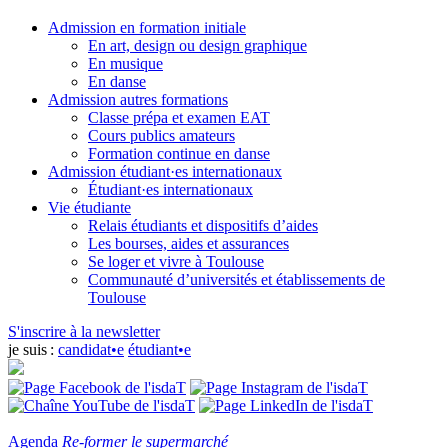
Admission en formation initiale
En art, design ou design graphique
En musique
En danse
Admission autres formations
Classe prépa et examen EAT
Cours publics amateurs
Formation continue en danse
Admission étudiant·es internationaux
Étudiant·es internationaux
Vie étudiante
Relais étudiants et dispositifs d’aides
Les bourses, aides et assurances
Se loger et vivre à Toulouse
Communauté d’universités et établissements de
Toulouse
S'inscrire à la newsletter
je suis :
candidat•e
étudiant•e
Agenda
Re-former le supermarché