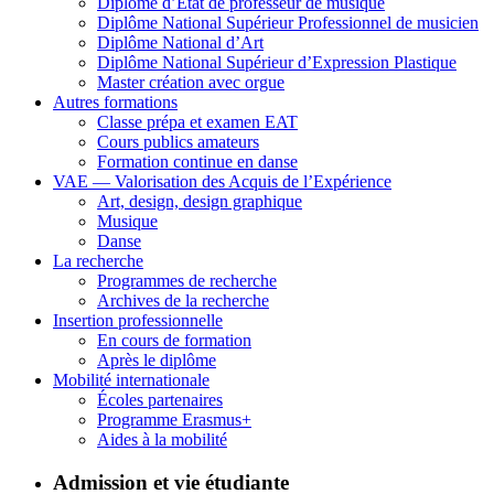
Diplôme d’État de professeur de musique
Diplôme National Supérieur Professionnel de musicien
Diplôme National d’Art
Diplôme National Supérieur d’Expression Plastique
Master création avec orgue
Autres formations
Classe prépa et examen EAT
Cours publics amateurs
Formation continue en danse
VAE — Valorisation des Acquis de l’Expérience
Art, design, design graphique
Musique
Danse
La recherche
Programmes de recherche
Archives de la recherche
Insertion professionnelle
En cours de formation
Après le diplôme
Mobilité internationale
Écoles partenaires
Programme Erasmus+
Aides à la mobilité
Admission et vie étudiante