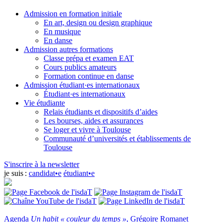
Admission en formation initiale
En art, design ou design graphique
En musique
En danse
Admission autres formations
Classe prépa et examen EAT
Cours publics amateurs
Formation continue en danse
Admission étudiant·es internationaux
Étudiant·es internationaux
Vie étudiante
Relais étudiants et dispositifs d’aides
Les bourses, aides et assurances
Se loger et vivre à Toulouse
Communauté d’universités et établissements de
Toulouse
S'inscrire à la newsletter
je suis :
candidat•e
étudiant•e
Agenda
Un habit « couleur du temps »
, Grégoire Romanet