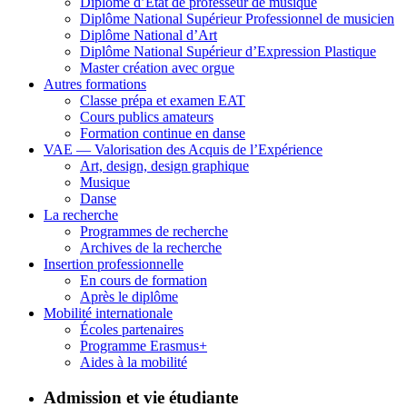
Diplôme d’État de professeur de musique
Diplôme National Supérieur Professionnel de musicien
Diplôme National d’Art
Diplôme National Supérieur d’Expression Plastique
Master création avec orgue
Autres formations
Classe prépa et examen EAT
Cours publics amateurs
Formation continue en danse
VAE — Valorisation des Acquis de l’Expérience
Art, design, design graphique
Musique
Danse
La recherche
Programmes de recherche
Archives de la recherche
Insertion professionnelle
En cours de formation
Après le diplôme
Mobilité internationale
Écoles partenaires
Programme Erasmus+
Aides à la mobilité
Admission et vie étudiante