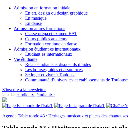
Admission en formation initiale
En art, design ou design graphique
En musique
En danse
Admission autres formations
Classe prépa et examen EAT
Cours publics amateurs
Formation continue en danse
Admission étudiant·es internationaux
Étudiant·es internationaux
Vie étudiante
Relais étudiants et dispositifs d’aides
Les bourses, aides et assurances
Se loger et vivre à Toulouse
Communauté d’universités et établissements de Toulouse
S'inscrire à la newsletter
je suis :
candidat•e
étudiant•e
Agenda
Table ronde #3 : Héritages musicaux et places des chanteuse