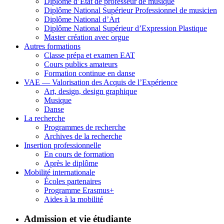
Diplôme d’État de professeur de musique
Diplôme National Supérieur Professionnel de musicien
Diplôme National d’Art
Diplôme National Supérieur d’Expression Plastique
Master création avec orgue
Autres formations
Classe prépa et examen EAT
Cours publics amateurs
Formation continue en danse
VAE — Valorisation des Acquis de l’Expérience
Art, design, design graphique
Musique
Danse
La recherche
Programmes de recherche
Archives de la recherche
Insertion professionnelle
En cours de formation
Après le diplôme
Mobilité internationale
Écoles partenaires
Programme Erasmus+
Aides à la mobilité
Admission et vie étudiante