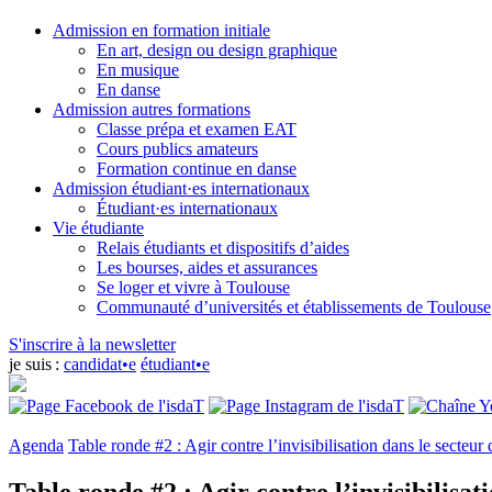
Admission en formation initiale
En art, design ou design graphique
En musique
En danse
Admission autres formations
Classe prépa et examen EAT
Cours publics amateurs
Formation continue en danse
Admission étudiant·es internationaux
Étudiant·es internationaux
Vie étudiante
Relais étudiants et dispositifs d’aides
Les bourses, aides et assurances
Se loger et vivre à Toulouse
Communauté d’universités et établissements de Toulouse
S'inscrire à la newsletter
je suis :
candidat•e
étudiant•e
Agenda
Table ronde #2 : Agir contre l’invisibilisation dans le secteur