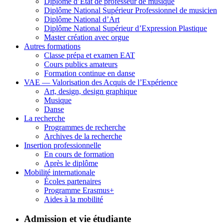
Diplôme d’État de professeur de musique
Diplôme National Supérieur Professionnel de musicien
Diplôme National d’Art
Diplôme National Supérieur d’Expression Plastique
Master création avec orgue
Autres formations
Classe prépa et examen EAT
Cours publics amateurs
Formation continue en danse
VAE — Valorisation des Acquis de l’Expérience
Art, design, design graphique
Musique
Danse
La recherche
Programmes de recherche
Archives de la recherche
Insertion professionnelle
En cours de formation
Après le diplôme
Mobilité internationale
Écoles partenaires
Programme Erasmus+
Aides à la mobilité
Admission et vie étudiante