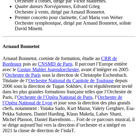
Orchestre à cordes, dirigé par Victor Madrènes.
Quatre danses Norvégiennes
, Edvard Grieg
Orchestre à vents, dirigé par Arnaud Bonnetot.
Premier concerto pour clarinette, Carl Maria von Weber
Orchestre symphonique, dirigé par Arnaud Bonnetot, soliste
David Minetti.
Arnaud Bonnetot
Arnaud Bonnetot, corniste de formation, étudie au
CRR de
Bordeaux
puis au
CNSMD de Paris
. Il parcourt l’Europe entière
avec le
Gustav Mahler Jugendorchester
, avant d’intégrer en 2005
l’
Orchestre de Paris
sous la direction de Christophe Eschenbach.
Titulaire de l’
Orchestre National du Capitole de Toulouse
depuis
2006 sous la direction de Tugan Sokhiev, il est régulièrement invité
dans les plus grandes formations française telles que l’Orchestre de
Paris, l’
Orchestre de l’Opéra National de Paris
, l’
Orchestre de
l’Opéra National de Lyon
et joue sous la direction des plus grands
chefs, notamment : Yutaka Sado, Kurt Mazur, Valery Gerghiev, Esa-
Pekka Salonen, Daniel Harding, Klaus Makela, Lahav Shani,
Michel Plasson, Daniel Barenboim… Fort de ce parcours musical, il
se dirige aujourd’hui vers la direction d’orchestre et a intégré en
2021 la classe de direction de l’isdaT.