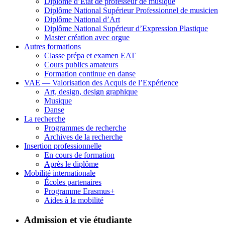
Diplôme d’État de professeur de musique
Diplôme National Supérieur Professionnel de musicien
Diplôme National d’Art
Diplôme National Supérieur d’Expression Plastique
Master création avec orgue
Autres formations
Classe prépa et examen EAT
Cours publics amateurs
Formation continue en danse
VAE — Valorisation des Acquis de l’Expérience
Art, design, design graphique
Musique
Danse
La recherche
Programmes de recherche
Archives de la recherche
Insertion professionnelle
En cours de formation
Après le diplôme
Mobilité internationale
Écoles partenaires
Programme Erasmus+
Aides à la mobilité
Admission et vie étudiante