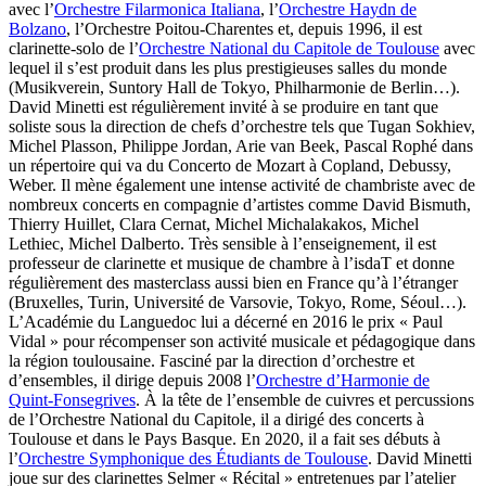
avec l’
Orchestre Filarmonica Italiana
, l’
Orchestre Haydn de
Bolzano
, l’Orchestre Poitou-Charentes et, depuis 1996, il est
clarinette-solo de l’
Orchestre National du Capitole de Toulouse
avec
lequel il s’est produit dans les plus prestigieuses salles du monde
(Musikverein, Suntory Hall de Tokyo, Philharmonie de Berlin…).
David Minetti est régulièrement invité à se produire en tant que
soliste sous la direction de chefs d’orchestre tels que Tugan Sokhiev,
Michel Plasson, Philippe Jordan, Arie van Beek, Pascal Rophé dans
un répertoire qui va du Concerto de Mozart à Copland, Debussy,
Weber. Il mène également une intense activité de chambriste avec de
nombreux concerts en compagnie d’artistes comme David Bismuth,
Thierry Huillet, Clara Cernat, Michel Michalakakos, Michel
Lethiec, Michel Dalberto. Très sensible à l’enseignement, il est
professeur de clarinette et musique de chambre à l’isdaT et donne
régulièrement des masterclass aussi bien en France qu’à l’étranger
(Bruxelles, Turin, Université de Varsovie, Tokyo, Rome, Séoul…).
L’Académie du Languedoc lui a décerné en 2016 le prix « Paul
Vidal » pour récompenser son activité musicale et pédagogique dans
la région toulousaine. Fasciné par la direction d’orchestre et
d’ensembles, il dirige depuis 2008 l’
Orchestre d’Harmonie de
Quint-Fonsegrives
. À la tête de l’ensemble de cuivres et percussions
de l’Orchestre National du Capitole, il a dirigé des concerts à
Toulouse et dans le Pays Basque. En 2020, il a fait ses débuts à
l’
Orchestre Symphonique des Étudiants de Toulouse
. David Minetti
joue sur des clarinettes Selmer « Récital » entretenues par l’atelier