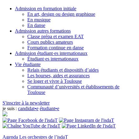
Admission en formation initiale
En art, design ou design graphique
En musique
En danse
Admission autres formations
Classe prépa et examen EAT
Cours publics amateurs
Formation continue en danse
Admission étudiant·es internationaux
Étudiant·es internationaux
Vie étudiante
Relais étudiants et dispositifs d’aides
Les bourses, aides et assurances
Se loger et vivre à Toulouse
Communauté d’universités et établissements de
Toulouse
S'inscrire à la newsletter
je suis :
candidat•e
étudiant•e
Agenda
Les orchestres de l’isdaT