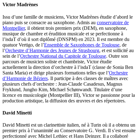
Victor Madrènes
Issu d’une famille de musiciens, Victor Madrènes étudie d’abord le
piano puis se consacre au saxophone. Admis au
conservatoire de
Montpellier
, il obtient trois premiers prix (DEM), en saxophone,
musique de chambre et érudition musicale et se perfectionne à
l’isdaT d’où il sort diplômé (DNSPM) en 2023. Il est membre du
quatuor Vertigo, de l’
Ensemble de Saxophones de Toulouse
, de
l’
Orchestre d’Harmonie des Jeunes de Strasbourg
, et est sollicité au
sein de l’
Orchestre National du Capitole de Toulouse
. Outre son
parcours de musicien soliste et chambriste, Victor étudie
actuellement la direction d’orchestre à l’isdaT (classe de Sonia Ben
Santa Maria) et dirige plusieurs formations telles que l’
Orchestre
d’Harmonie de Béziers
. Il participe à des classes de maîtres avec
plusieurs chefs d’orchestre : Jean-Claude Casadesus, Magnus
Fryklund, Jungho Kim, Michael Schønwandt. Titulaire d’une
licence en musicologie (Montpellier III), Victor se passionne pour la
production artistique, la diffusion des œuvres et des répertoires.
David Minetti
David Minetti est un clarinettiste italien, né à Turin où il a obtenu un
premier prix à l’unanimité au Conservatoire G. Verdi. Il s’est ensuite
perfectionné avec Michel Lethiec et Hans Deinzer. Il a collaboré