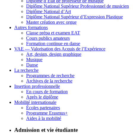
Diplôme d’État de professeur de musique
Diplôme National Supérieur Professionnel de musicien
Diplôme National d’Art
Diplôme National Supérieur d’Expression Plastique
Master création avec orgue
Autres formations
Classe prépa et examen EAT
Cours publics amateurs
Formation continue en danse
VAE — Valorisation des Acquis de l’Expérience
Art, design, design graphique
Musique
Danse
La recherche
Programmes de recherche
Archives de la recherche
Insertion professionnelle
En cours de formation
Après le diplôme
Mobilité internationale
Écoles partenaires
Programme Erasmus+
Aides à la mobilité
Admission et vie étudiante