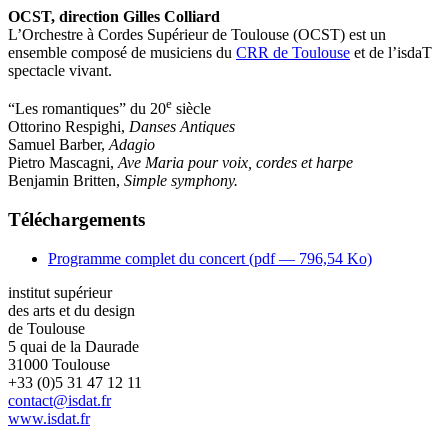
OCST, direction Gilles Colliard
L’Orchestre à Cordes Supérieur de Toulouse (OCST) est un
ensemble composé de musiciens du
CRR de Toulouse
et de l’isdaT
spectacle vivant.
e
“Les romantiques” du 20
siècle
Ottorino Respighi,
Danses Antiques
Samuel Barber,
Adagio
Pietro Mascagni,
Ave Maria pour voix, cordes et harpe
Benjamin Britten,
Simple symphony.
Téléchargements
Programme complet du concert (
pdf
— 796,54 Ko)
institut supérieur
des arts et du design
de Toulouse
5 quai de la Daurade
31000 Toulouse
+33 (0)5 31 47 12 11
contact@isdat.fr
www.isdat.fr