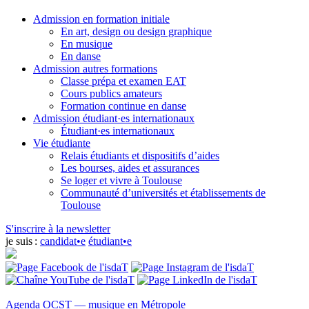
Admission en formation initiale
En art, design ou design graphique
En musique
En danse
Admission autres formations
Classe prépa et examen EAT
Cours publics amateurs
Formation continue en danse
Admission étudiant·es internationaux
Étudiant·es internationaux
Vie étudiante
Relais étudiants et dispositifs d’aides
Les bourses, aides et assurances
Se loger et vivre à Toulouse
Communauté d’universités et établissements de
Toulouse
S'inscrire à la newsletter
je suis :
candidat•e
étudiant•e
Agenda
OCST — musique en Métropole