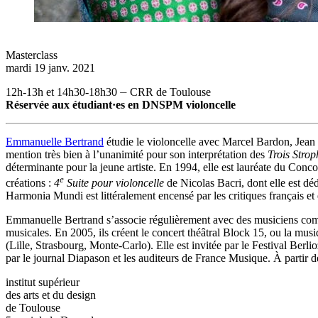
Masterclass
mardi 19 janv. 2021
12h-13h et 14h30-18h30 ⏤ CRR de Toulouse
Réservée aux étudiant·es en DNSPM violoncelle
Emmanuelle Bertrand
étudie le violoncelle avec Marcel Bardon, Jea
mention très bien à l’unanimité pour son interprétation des
Trois Stro
déterminante pour la jeune artiste. En 1994, elle est lauréate du Con
e
créations :
4
Suite pour violoncelle
de Nicolas Bacri, dont elle est dé
Harmonia Mundi est littéralement encensé par les critiques français et 
Emmanuelle Bertrand s’associe régulièrement avec des musiciens comm
musicales. En 2005, ils créent le concert théâtral Block 15, ou la mu
(Lille, Strasbourg, Monte-Carlo). Elle est invitée par le Festival Berli
par le journal Diapason et les auditeurs de France Musique. À partir de
institut supérieur
des arts et du design
de Toulouse