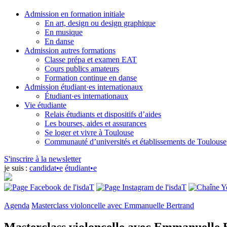
Admission en formation initiale
En art, design ou design graphique
En musique
En danse
Admission autres formations
Classe prépa et examen EAT
Cours publics amateurs
Formation continue en danse
Admission étudiant·es internationaux
Étudiant·es internationaux
Vie étudiante
Relais étudiants et dispositifs d’aides
Les bourses, aides et assurances
Se loger et vivre à Toulouse
Communauté d’universités et établissements de Toulouse
S'inscrire à la newsletter
je suis :
candidat•e
étudiant•e
Agenda
Masterclass violoncelle avec Emmanuelle Bertrand