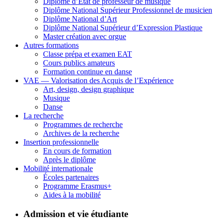
Diplôme d’État de professeur de musique
Diplôme National Supérieur Professionnel de musicien
Diplôme National d’Art
Diplôme National Supérieur d’Expression Plastique
Master création avec orgue
Autres formations
Classe prépa et examen EAT
Cours publics amateurs
Formation continue en danse
VAE — Valorisation des Acquis de l’Expérience
Art, design, design graphique
Musique
Danse
La recherche
Programmes de recherche
Archives de la recherche
Insertion professionnelle
En cours de formation
Après le diplôme
Mobilité internationale
Écoles partenaires
Programme Erasmus+
Aides à la mobilité
Admission et vie étudiante