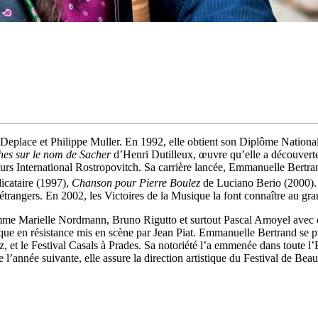
n Deplace et Philippe Muller. En 1992, elle obtient son Diplôme Nati
phes sur le nom de Sacher
d’Henri Dutilleux, œuvre qu’elle a découverte
cours International Rostropovitch. Sa carrière lancée, Emmanuelle Bertr
dicataire (1997),
Chanson pour Pierre Boulez
de Luciano Berio (2000). 
étrangers. En 2002, les Victoires de la Musique la font connaître au gra
e Marielle Nordmann, Bruno Rigutto et surtout Pascal Amoyel avec qui
sique en résistance mis en scène par Jean Piat. Emmanuelle Bertrand se 
oz, et le Festival Casals à Prades. Sa notoriété l’a emmenée dans toute l
 l’année suivante, elle assure la direction artistique du Festival de Beau