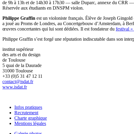
de 9h à 13h et de 14h30 à 17h30 — salle Duparc, annexe du CRR 
Réservée aux étudiants en DNSPM violon.
Philippe Graffin
est un violoniste français. Élève de Joseph Gingold 
a joué au Proms de Londres, au Concertgebouw d’Amsterdam, à Berlin
œuvres concertantes qui lui sont dédiées. Il est fondateur du
festival 
Philippe Graffin s’est forgé une réputation indiscutable dans son inte
institut supérieur
des arts et du design
de Toulouse
5 quai de la Daurade
31000 Toulouse
+33 (0)5 31 47 12 11
contact@isdat.fr
www.isdat.fr
Infos pratiques
Recrutement
Charte graphique
Mentions légales
Galerie photos