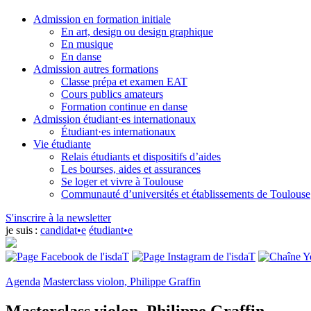
Admission en formation initiale
En art, design ou design graphique
En musique
En danse
Admission autres formations
Classe prépa et examen EAT
Cours publics amateurs
Formation continue en danse
Admission étudiant·es internationaux
Étudiant·es internationaux
Vie étudiante
Relais étudiants et dispositifs d’aides
Les bourses, aides et assurances
Se loger et vivre à Toulouse
Communauté d’universités et établissements de Toulouse
S'inscrire à la newsletter
je suis :
candidat•e
étudiant•e
Agenda
Masterclass violon, Philippe Graffin