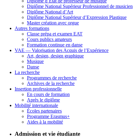
Diplôme d’État de professeur de musique
Diplôme National Supérieur Professionnel de musicien
Diplôme National d’Art
Diplôme National Supérieur d’Expression Plastique
Master création avec orgue
Autres formations
Classe prépa et examen EAT
Cours publics amateurs
Formation continue en danse
VAE — Valorisation des Acquis de l’Expérience
Art, design, design graphique
Musique
Danse
La recherche
Programmes de recherche
Archives de la recherche
Insertion professionnelle
En cours de formation
Après le diplôme
Mobilité internationale
Écoles partenaires
Programme Erasmus+
Aides à la mobilité
Admission et vie étudiante