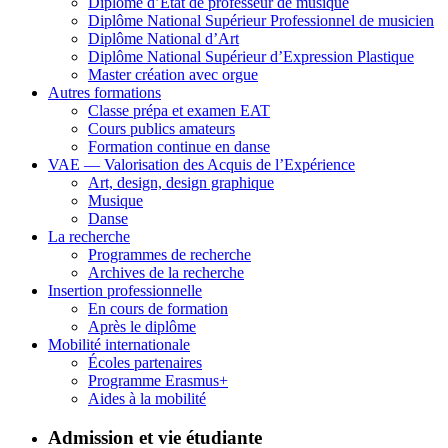
Diplôme d’État de professeur de musique
Diplôme National Supérieur Professionnel de musicien
Diplôme National d’Art
Diplôme National Supérieur d’Expression Plastique
Master création avec orgue
Autres formations
Classe prépa et examen EAT
Cours publics amateurs
Formation continue en danse
VAE — Valorisation des Acquis de l’Expérience
Art, design, design graphique
Musique
Danse
La recherche
Programmes de recherche
Archives de la recherche
Insertion professionnelle
En cours de formation
Après le diplôme
Mobilité internationale
Écoles partenaires
Programme Erasmus+
Aides à la mobilité
Admission et vie étudiante