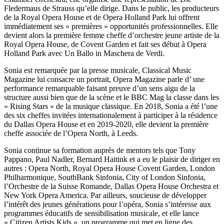
Fledermaus de Strauss qu’elle dirige. Dans le public, les producteurs
de la Royal Opera House et de Opera Holland Park lui offrent
immédiatement ses « premières » opportunités professionnelles. Elle
devient alors la première femme cheffe d’orchestre jeune artiste de la
Royal Opera House, de Covent Garden et fait ses début à Opera
Holland Park avec Un Ballo in Maschera de Verdi.
Sonia est remarquée par la presse musicale, Classical Music
Magazine lui consacre un portrait, Opera Magazine parle d’ une
performance remarquable faisant preuve d’un sens aigu de la
structure aussi bien que de la scène et le BBC Mag la classe dans les
« Rising Stars » de la musique classique. En 2018, Sonia a été l’une
des six cheffes invitées internationalement à participer à la résidence
du Dallas Opera House et en 2019-2020, elle devient la première
cheffe associée de l’Opera North, à Leeds.
Sonia continue sa formation auprès de mentors tels que Tony
Pappano, Paul Nadler, Bernard Haitink et a eu le plaisir de diriger en
autres : Opera North, Royal Opera House Covent Garden, London
Philharmonique, SouthBank Sinfonia, City of London Sinfonia,
l’Orchestre de la Suisse Romande, Dallas Opera House Orchestra et
New York Opera America. Par ailleurs, soucieuse de développer
l’intérêt des jeunes générations pour l’opéra, Sonia s’intéresse aux
programmes éducatifs de sensibilisation musicale, et elle lance
« Citizen Artists Kids », un programme qui met en ligne des