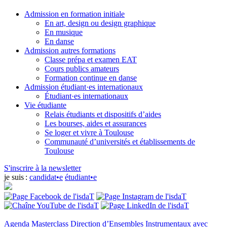
Admission en formation initiale
En art, design ou design graphique
En musique
En danse
Admission autres formations
Classe prépa et examen EAT
Cours publics amateurs
Formation continue en danse
Admission étudiant·es internationaux
Étudiant·es internationaux
Vie étudiante
Relais étudiants et dispositifs d’aides
Les bourses, aides et assurances
Se loger et vivre à Toulouse
Communauté d’universités et établissements de
Toulouse
S'inscrire à la newsletter
je suis :
candidat•e
étudiant•e
Agenda
Masterclass Direction d’Ensembles Instrumentaux avec