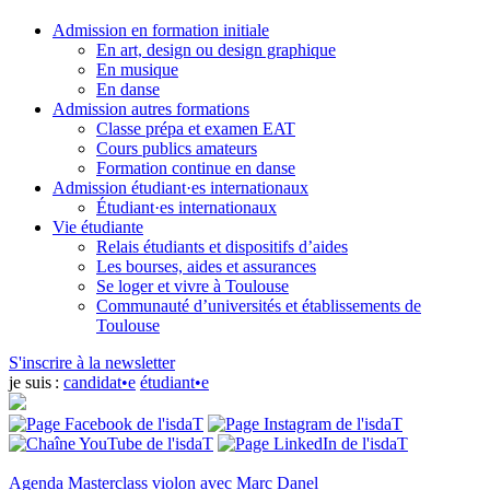
Admission en formation initiale
En art, design ou design graphique
En musique
En danse
Admission autres formations
Classe prépa et examen EAT
Cours publics amateurs
Formation continue en danse
Admission étudiant·es internationaux
Étudiant·es internationaux
Vie étudiante
Relais étudiants et dispositifs d’aides
Les bourses, aides et assurances
Se loger et vivre à Toulouse
Communauté d’universités et établissements de
Toulouse
S'inscrire à la newsletter
je suis :
candidat•e
étudiant•e
Agenda
Masterclass violon avec Marc Danel