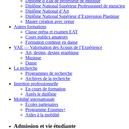
Diplôme d’État de professeur de musique
Diplôme National Supérieur Professionnel de musicien
Diplôme National d’Art
Diplôme National Supérieur d’Expression Plastique
Master création avec orgue
Autres formations
Classe prépa et examen EAT
Cours publics amateurs
Formation continue en danse
VAE — Valorisation des Acquis de l’Expérience
Art, design, design graphique
Musique
Danse
La recherche
Programmes de recherche
Archives de la recherche
Insertion professionnelle
En cours de formation
Après le diplôme
Mobilité internationale
Écoles partenaires
Programme Erasmus+
Aides à la mobilité
Admission et vie étudiante