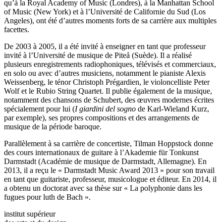
qu’à la Royal Academy of Music (Londres), à la Manhattan School
of Music (New York) et à l’Université de Californie du Sud (Los
Angeles), ont été d’autres moments forts de sa carrière aux multiples
facettes.
De 2003 à 2005, il a été invité à enseigner en tant que professeur
invité à l’Université de musique de Piteå (Suède). Il a réalisé
plusieurs enregistrements radiophoniques, télévisés et commerciaux,
en solo ou avec d’autres musiciens, notamment le pianiste Alexis
Weissenberg, le ténor Christoph Prégardien, le violoncelliste Peter
Wolf et le Rubio String Quartet. Il publie également de la musique,
notamment des chansons de Schubert, des œuvres modernes écrites
spécialement pour lui (
I giardini del sogno
de Karl-Wieland Kurz,
par exemple), ses propres compositions et des arrangements de
musique de la période baroque.
Parallèlement à sa carrière de concertiste, Tilman Hoppstock donne
des cours internationaux de guitare à l’Akademie für Tonkunst
Darmstadt (Académie de musique de Darmstadt, Allemagne). En
2013, il a reçu le « Darmstadt Music Award 2013 » pour son travail
en tant que guitariste, professeur, musicologue et éditeur. En 2014, il
a obtenu un doctorat avec sa thèse sur « La polyphonie dans les
fugues pour luth de Bach ».
institut supérieur