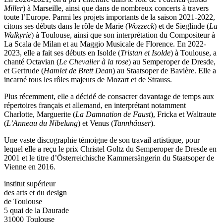
Miller
) à Marseille, ainsi que dans de nombreux concerts à travers
toute l’Europe. Parmi les projets importants de la saison 2021-2022,
citons ses débuts dans le rôle de Marie (
Wozzeck
) et de Sieglinde (
La
Walkyrie
) à Toulouse, ainsi que son interprétation du Compositeur à
La Scala de Milan et au Maggio Musicale de Florence. En 2022-
2023, elle a fait ses débuts en Isolde (
Tristan et Isolde
) à Toulouse, a
chanté Octavian (
Le Chevalier à la rose
) au Semperoper de Dresde,
et Gertrude (
Hamlet de Brett Dean
) au Staatsoper de Bavière. Elle a
incarné tous les rôles majeurs de Mozart et de Strauss.
Plus récemment, elle a décidé de consacrer davantage de temps aux
répertoires français et allemand, en interprétant notamment
Charlotte, Marguerite (
La Damnation de Faust
), Fricka et Waltraute
(
L’Anneau du Nibelung
) et Venus (
Tannhäuser
).
Une vaste discographie témoigne de son travail artistique, pour
lequel elle a reçu le prix Christel Goltz du Semperoper de Dresde en
2001 et le titre d’Österreichische Kammersängerin du Staatsoper de
Vienne en 2016.
institut supérieur
des arts et du design
de Toulouse
5 quai de la Daurade
31000 Toulouse