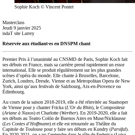
Sophie Koch © Vincent Pontet
Masterclass
Jeudi 9 janvier 2025
isdaT site Larrey
Réservée aux étudiant·es en DNSPM chant
Premier Prix à l’unanimité au CNSMD de Paris, Sophie Koch fait
ses débuts en France, mais sa carrière prend rapidement un essor
international. Elle se produit régulièrement sur les plus grandes
scènes d’opéra du monde. Elle chante à Bruxelles, Barcelone,
Zurich, Londres, Dresde, Vienne et au Metropolitan Opera de New
York, ainsi qu’aux festivals de Salzbourg, Aix-en-Provence ou
Édimbourg.
Au cours de la saison 2018-2019, elle a été réinvitée au Staatsoper
de Vienne pour y chanter Fricka (
L’Or du Rhin
), le Compositeur
(
Ariane à Naxos
) et Charlotte (
Werther
). En 2019-2020, elle a fait
ses débuts au Teatro Colón de Buenos Aires en Muse/Nicklausse
(
Les Contes d’Hoffmann
) et elle est retournée au Théâtre du
Capitole de Toulouse pour y faire ses débuts en Kundry (
Parsifal
).
En 2020-2021, on a pu l’entendre dans le rôle de Federica (
Luisa