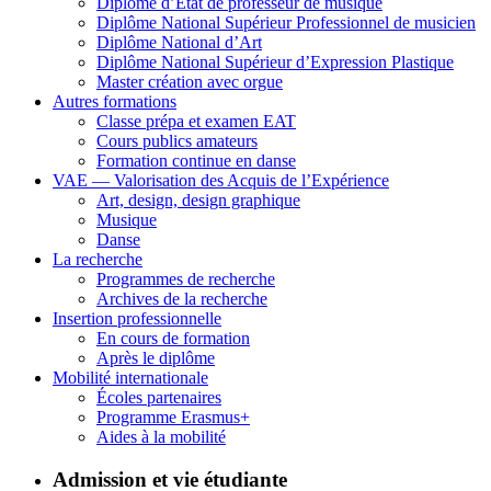
Diplôme d’État de professeur de musique
Diplôme National Supérieur Professionnel de musicien
Diplôme National d’Art
Diplôme National Supérieur d’Expression Plastique
Master création avec orgue
Autres formations
Classe prépa et examen EAT
Cours publics amateurs
Formation continue en danse
VAE — Valorisation des Acquis de l’Expérience
Art, design, design graphique
Musique
Danse
La recherche
Programmes de recherche
Archives de la recherche
Insertion professionnelle
En cours de formation
Après le diplôme
Mobilité internationale
Écoles partenaires
Programme Erasmus+
Aides à la mobilité
Admission et vie étudiante