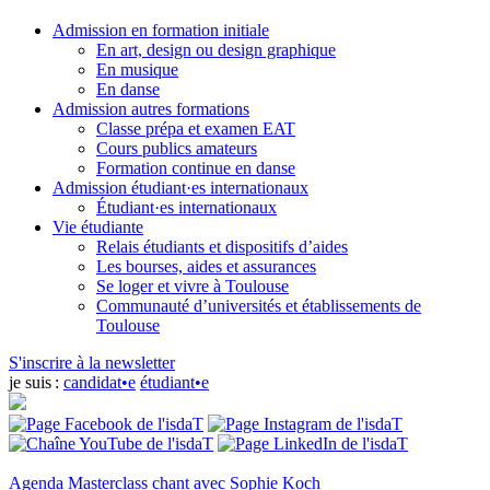
Admission en formation initiale
En art, design ou design graphique
En musique
En danse
Admission autres formations
Classe prépa et examen EAT
Cours publics amateurs
Formation continue en danse
Admission étudiant·es internationaux
Étudiant·es internationaux
Vie étudiante
Relais étudiants et dispositifs d’aides
Les bourses, aides et assurances
Se loger et vivre à Toulouse
Communauté d’universités et établissements de
Toulouse
S'inscrire à la newsletter
je suis :
candidat•e
étudiant•e
Agenda
Masterclass chant avec Sophie Koch