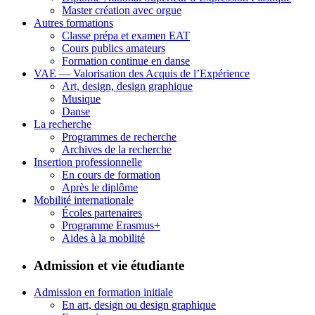
Master création avec orgue
Autres formations
Classe prépa et examen EAT
Cours publics amateurs
Formation continue en danse
VAE — Valorisation des Acquis de l’Expérience
Art, design, design graphique
Musique
Danse
La recherche
Programmes de recherche
Archives de la recherche
Insertion professionnelle
En cours de formation
Après le diplôme
Mobilité internationale
Écoles partenaires
Programme Erasmus+
Aides à la mobilité
Admission et vie étudiante
Admission en formation initiale
En art, design ou design graphique