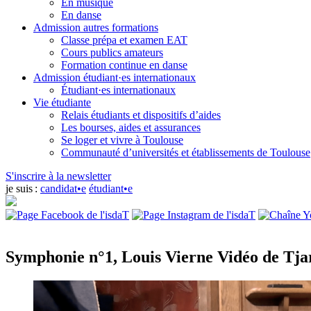
En musique
En danse
Admission autres formations
Classe prépa et examen EAT
Cours publics amateurs
Formation continue en danse
Admission étudiant·es internationaux
Étudiant·es internationaux
Vie étudiante
Relais étudiants et dispositifs d’aides
Les bourses, aides et assurances
Se loger et vivre à Toulouse
Communauté d’universités et établissements de Toulouse
S'inscrire à la newsletter
je suis :
candidat•e
étudiant•e
Symphonie n°1, Louis Vierne
Vidéo de Tja