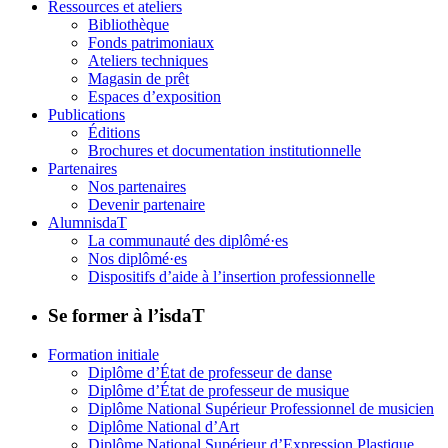
Ressources et ateliers
Bibliothèque
Fonds patrimoniaux
Ateliers techniques
Magasin de prêt
Espaces d’exposition
Publications
Éditions
Brochures et documentation institutionnelle
Partenaires
Nos partenaires
Devenir partenaire
AlumnisdaT
La communauté des diplômé·es
Nos diplômé·es
Dispositifs d’aide à l’insertion professionnelle
Se former à l’isdaT
Formation initiale
Diplôme d’État de professeur de danse
Diplôme d’État de professeur de musique
Diplôme National Supérieur Professionnel de musicien
Diplôme National d’Art
Diplôme National Supérieur d’Expression Plastique