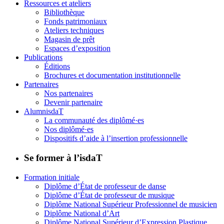
Ressources et ateliers
Bibliothèque
Fonds patrimoniaux
Ateliers techniques
Magasin de prêt
Espaces d’exposition
Publications
Éditions
Brochures et documentation institutionnelle
Partenaires
Nos partenaires
Devenir partenaire
AlumnisdaT
La communauté des diplômé·es
Nos diplômé·es
Dispositifs d’aide à l’insertion professionnelle
Se former à l’isdaT
Formation initiale
Diplôme d’État de professeur de danse
Diplôme d’État de professeur de musique
Diplôme National Supérieur Professionnel de musicien
Diplôme National d’Art
Diplôme National Supérieur d’Expression Plastique