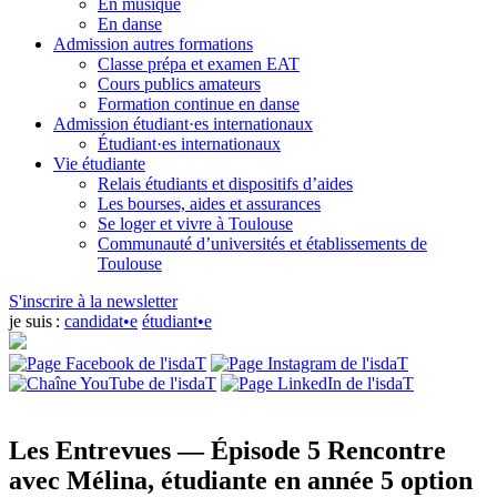
En musique
En danse
Admission autres formations
Classe prépa et examen EAT
Cours publics amateurs
Formation continue en danse
Admission étudiant·es internationaux
Étudiant·es internationaux
Vie étudiante
Relais étudiants et dispositifs d’aides
Les bourses, aides et assurances
Se loger et vivre à Toulouse
Communauté d’universités et établissements de
Toulouse
S'inscrire à la newsletter
je suis :
candidat•e
étudiant•e
Les Entrevues — Épisode 5
Rencontre
avec Mélina, étudiante en année 5 option