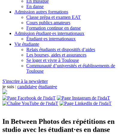
En musique
En danse
Admission autres formations
Classe prépa et examen EAT
Cours publics amateurs
Formation continue en danse
Admission étudiant·es internationaux
Étudiant·es internationaux
Vie étudiante
Relais étudiants et dispositifs d’aides
Les bourses, aides et assurances
Se loger et vivre à Toulouse
Communauté d’universités et établissements de
Toulouse
S'inscrire à la newsletter
je suis :
candidat•e
étudiant•e
In Between
Photos des répétitions en
studio avec les étudiant·es en danse