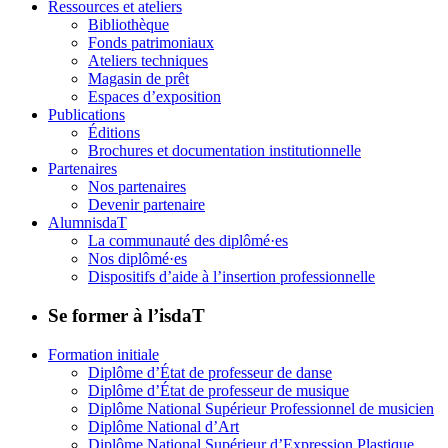
Ressources et ateliers
Bibliothèque
Fonds patrimoniaux
Ateliers techniques
Magasin de prêt
Espaces d’exposition
Publications
Éditions
Brochures et documentation institutionnelle
Partenaires
Nos partenaires
Devenir partenaire
AlumnisdaT
La communauté des diplômé·es
Nos diplômé·es
Dispositifs d’aide à l’insertion professionnelle
Se former à l’isdaT
Formation initiale
Diplôme d’État de professeur de danse
Diplôme d’État de professeur de musique
Diplôme National Supérieur Professionnel de musicien
Diplôme National d’Art
Diplôme National Supérieur d’Expression Plastique