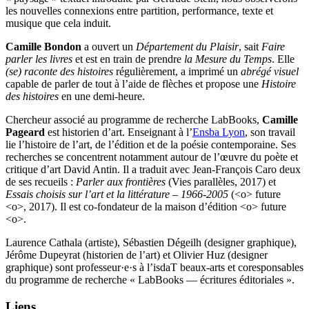
les nouvelles connexions entre partition, performance, texte et
musique que cela induit.
Camille Bondon
a ouvert un
Département du Plaisir
, sait
Faire
parler les livres
et est en train de prendre
la Mesure du Temps
. Elle
(se) raconte des histoires
régulièrement, a imprimé un
abrégé visuel
capable de parler de tout à l’aide de flèches et propose une
Histoire
des histoires
en une demi-heure.
Chercheur associé au programme de recherche LabBooks,
Camille
Pageard
est historien d’art. Enseignant à l’
Ensba Lyon
, son travail
lie l’histoire de l’art, de l’édition et de la poésie contemporaine. Ses
recherches se concentrent notamment autour de l’œuvre du poète et
critique d’art David Antin. Il a traduit avec Jean-François Caro deux
de ses recueils :
Parler aux frontières
(Vies parallèles, 2017) et
Essais choisis sur l’art et la littérature – 1966-2005
(<o> future
<o>, 2017). Il est co-fondateur de la maison d’édition <o> future
<o>.
Laurence Cathala (artiste), Sébastien Dégeilh (designer graphique),
Jérôme Dupeyrat (historien de l’art) et Olivier Huz (designer
graphique) sont professeur·e·s à l’isdaT beaux-arts et coresponsables
du programme de recherche « LabBooks — écritures éditoriales ».
Liens