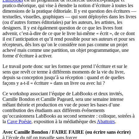
pratico-théorique, qui vise à étendre la notion d’écriture à toutes les
dimensions de la pratique éditoriale. Il y est question des écritures —
textuelles, visuelles, graphiques — qui sont déployées dans les livres
(ou d’autres formes éditoriales) par les auteurs, les artistes, les
designers. Il y est également question de ce que les livres font
advenir, c’est-à-dire de ce que le livre lui-même « écrit », de ce dont
il est l’anticipation et qu’il rend possible pour ses auteurs et pour ses
récepteurs, dès lors qu’on le considère non pas comme un projet
achevé mais comme une partition, un objet programmatique, une
forme d’écriture à activer.
Le travail porte donc sur les formes que prend l’écriture et sur le
sens que revêt ce terme à différents moments de la vie du livre,
depuis sa conception jusqu’à sa réception : quand et de quelles
façons y a-t-il « écriture » dans un livre ou avec lui ?
Ce workshop associant l’équipe de LabBooks et deux invités,
Camille Bondon et Camille Pageard, sera une semaine intense
mêlant théorie et production en vue de poser les bases d’une
contribution des étudiants aux différents événements
qu’occasionnera LabBooks au second semestre : colloque, soirées à
la
Cave Poésie
, exposition à la médiathèque des
Abattoirs
.
Avec Camille Bondon / FAIRE FAIRE (ou écrire sans écrire)
à l’école du pif on travaille sans forcer