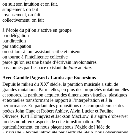
on suit son intuition et on fait.
simplement, on fait
joyeusement, on fait
collectivement, on fait
à l’école du pif on s’active en groupe
par délégation
par direction
par anticipation
on est tour à tour assistant scribe et faiseur
on tourne à l’intelligence collective
parce qu’on est une bande d’écrivain involontaires
passionnés par l’espace existant du
faire
au
dire
.
Avec Camille Pageard / Landscape Excursions
e
Depuis le milieu du XX
siècle, la partition musicale a subi de
grandes mutations. Parmi elles, en plus des propriétés notationnelles
et sonores, la partition acquiert des dimensions visuelles, plastiques
et textuelles transformant le rapport à l’interprétation et à la
performance. En partant des propositions des compositeurs et des
poètes John Cage et Robert Ashley, Alvin Lucier et Pauline
Oliveros, Karl Holmqvist et Jackson MacLow, il s’agira d’observer
un des nombreux aspects de cette transformation. Plus
particulièrement, en nous plaçant sous l’égide de l’idée de
« paysage » textuel introduite par Gertrude Stein, nous observerons