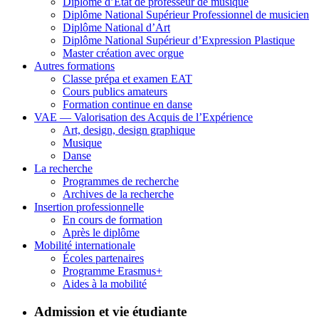
Diplôme d’État de professeur de musique
Diplôme National Supérieur Professionnel de musicien
Diplôme National d’Art
Diplôme National Supérieur d’Expression Plastique
Master création avec orgue
Autres formations
Classe prépa et examen EAT
Cours publics amateurs
Formation continue en danse
VAE — Valorisation des Acquis de l’Expérience
Art, design, design graphique
Musique
Danse
La recherche
Programmes de recherche
Archives de la recherche
Insertion professionnelle
En cours de formation
Après le diplôme
Mobilité internationale
Écoles partenaires
Programme Erasmus+
Aides à la mobilité
Admission et vie étudiante