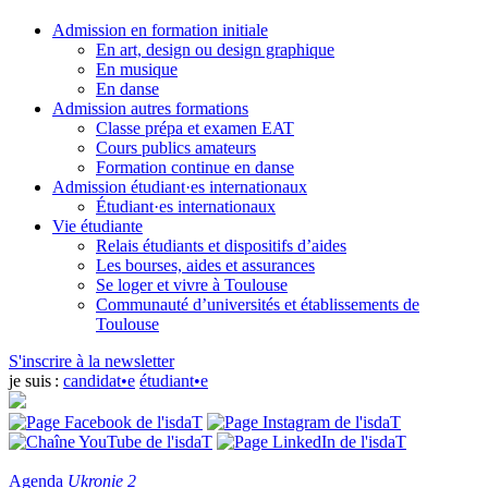
Admission en formation initiale
En art, design ou design graphique
En musique
En danse
Admission autres formations
Classe prépa et examen EAT
Cours publics amateurs
Formation continue en danse
Admission étudiant·es internationaux
Étudiant·es internationaux
Vie étudiante
Relais étudiants et dispositifs d’aides
Les bourses, aides et assurances
Se loger et vivre à Toulouse
Communauté d’universités et établissements de
Toulouse
S'inscrire à la newsletter
je suis :
candidat•e
étudiant•e
Agenda
Ukronie 2