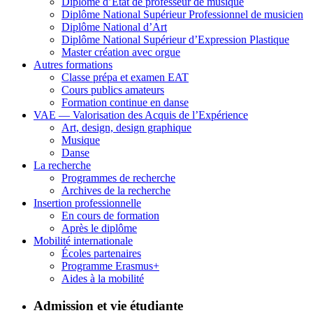
Diplôme d’État de professeur de musique
Diplôme National Supérieur Professionnel de musicien
Diplôme National d’Art
Diplôme National Supérieur d’Expression Plastique
Master création avec orgue
Autres formations
Classe prépa et examen EAT
Cours publics amateurs
Formation continue en danse
VAE — Valorisation des Acquis de l’Expérience
Art, design, design graphique
Musique
Danse
La recherche
Programmes de recherche
Archives de la recherche
Insertion professionnelle
En cours de formation
Après le diplôme
Mobilité internationale
Écoles partenaires
Programme Erasmus+
Aides à la mobilité
Admission et vie étudiante