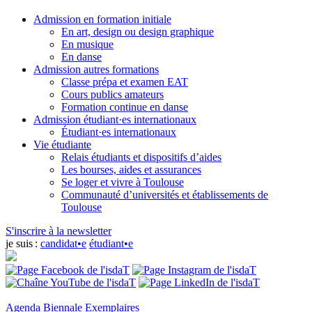
Admission en formation initiale
En art, design ou design graphique
En musique
En danse
Admission autres formations
Classe prépa et examen EAT
Cours publics amateurs
Formation continue en danse
Admission étudiant·es internationaux
Étudiant·es internationaux
Vie étudiante
Relais étudiants et dispositifs d’aides
Les bourses, aides et assurances
Se loger et vivre à Toulouse
Communauté d’universités et établissements de
Toulouse
S'inscrire à la newsletter
je suis :
candidat•e
étudiant•e
Agenda
Biennale Exemplaires