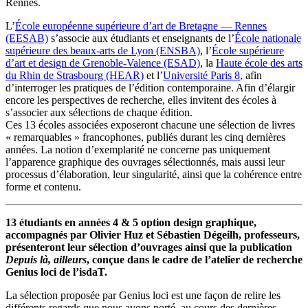
Rennes.
L’
École européenne supérieure d’art de Bretagne — Rennes
(EESAB)
s’associe aux étudiants et enseignants de l’
École nationale
supérieure des beaux-arts de Lyon (ENSBA)
, l’
École supérieure
d’art et design de Grenoble-Valence (ESAD)
, la
Haute école des arts
du Rhin de Strasbourg (HEAR)
et l’
Université Paris 8
, afin
d’interroger les pratiques de l’édition contemporaine. Afin d’élargir
encore les perspectives de recherche, elles invitent des écoles à
s’associer aux sélections de chaque édition.
Ces 13 écoles associées exposeront chacune une sélection de livres
« remarquables » francophones, publiés durant les cinq dernières
années. La notion d’exemplarité ne concerne pas uniquement
l’apparence graphique des ouvrages sélectionnés, mais aussi leur
processus d’élaboration, leur singularité, ainsi que la cohérence entre
forme et contenu.
13 étudiants en années 4 & 5 option design graphique,
accompagnés par Olivier Huz et Sébastien Dégeilh, professeurs,
présenteront leur sélection d’ouvrages ainsi que la publication
Depuis là, ailleurs
, conçue dans le cadre de l’atelier de recherche
Genius loci de l’isdaT.
La sélection proposée par Genius loci est une façon de relire les
différents regards que nous avons porté, au cours des dernières