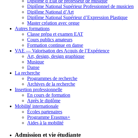
Diplôme d’État de professeur de musique
Diplôme National Supérieur Professionnel de musicien
Diplôme National d’Art
Diplôme National Supérieur d’Expression Plastique
Master création avec orgue
Autres formations
Classe prépa et examen EAT
Cours publics amateurs
Formation continue en danse
VAE — Valorisation des Acquis de l’Expérience
Art, design, design graphique
Musique
Danse
La recherche
Programmes de recherche
Archives de la recherche
Insertion professionnelle
En cours de formation
Après le diplôme
Mobilité internationale
Écoles partenaires
Programme Erasmus+
Aides à la mobilité
Admission et vie étudiante