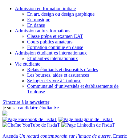
Admission en formation initiale
En art, design ou design graphique
En musique
En danse
Admission autres formations
Classe prépa et examen EAT
Cours publics amateurs
Formation continue en danse
Admission étudiant·es internationaux
Étudiant·es internationaux
Vie étudiante
Relais étudiants et dispositifs d’aides
Les bourses, aides et assurances
Se loger et vivre à Toulouse
Communauté d’universités et établissements de
Toulouse
S'inscrire à la newsletter
je suis :
candidat•e
étudiant•e
Agenda
Un regard contemporain sur l’image de guerre
, Emeric