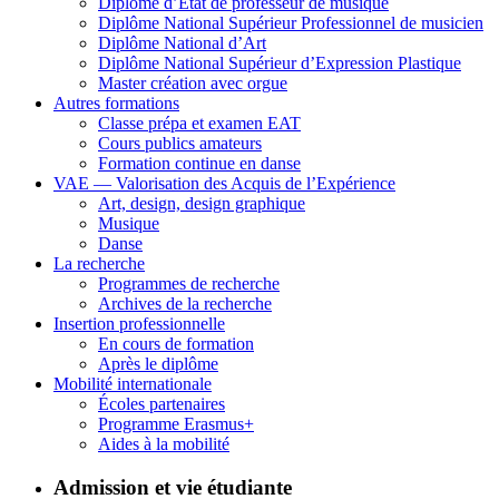
Diplôme d’État de professeur de musique
Diplôme National Supérieur Professionnel de musicien
Diplôme National d’Art
Diplôme National Supérieur d’Expression Plastique
Master création avec orgue
Autres formations
Classe prépa et examen EAT
Cours publics amateurs
Formation continue en danse
VAE — Valorisation des Acquis de l’Expérience
Art, design, design graphique
Musique
Danse
La recherche
Programmes de recherche
Archives de la recherche
Insertion professionnelle
En cours de formation
Après le diplôme
Mobilité internationale
Écoles partenaires
Programme Erasmus+
Aides à la mobilité
Admission et vie étudiante