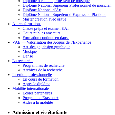
Diplôme d’État de professeur de musique
Diplôme National Supérieur Professionnel de musicien
Diplôme National d’Art
Diplôme National Supérieur d’Expression Plastique
Master création avec orgue
Autres formations
Classe prépa et examen EAT
Cours publics amateurs
Formation continue en danse
VAE — Valorisation des Acquis de l’Expérience
Art, design, design graphique
Musique
Danse
La recherche
Programmes de recherche
Archives de la recherche
Insertion professionnelle
En cours de formation
Après le diplôme
Mobilité internationale
Écoles partenaires
Programme Erasmus+
Aides à la mobilité
Admission et vie étudiante