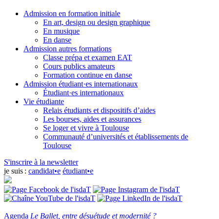
Admission en formation initiale
En art, design ou design graphique
En musique
En danse
Admission autres formations
Classe prépa et examen EAT
Cours publics amateurs
Formation continue en danse
Admission étudiant·es internationaux
Étudiant·es internationaux
Vie étudiante
Relais étudiants et dispositifs d’aides
Les bourses, aides et assurances
Se loger et vivre à Toulouse
Communauté d’universités et établissements de
Toulouse
S'inscrire à la newsletter
je suis :
candidat•e
étudiant•e
Agenda
Le Ballet, entre désuétude et modernité ?