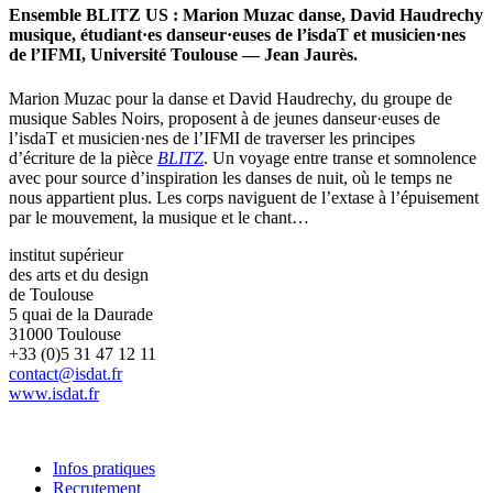
Ensemble BLITZ US : Marion Muzac danse, David Haudrechy
musique, étudiant·es danseur·euses de l’isdaT et musicien·nes
de l’IFMI, Université Toulouse — Jean Jaurès.
Marion Muzac pour la danse et David Haudrechy, du groupe de
musique Sables Noirs, proposent à de jeunes danseur·euses de
l’isdaT et musicien·nes de l’IFMI de traverser les principes
d’écriture de la pièce
BLITZ
. Un voyage entre transe et somnolence
avec pour source d’inspiration les danses de nuit, où le temps ne
nous appartient plus. Les corps naviguent de l’extase à l’épuisement
par le mouvement, la musique et le chant…
institut supérieur
des arts et du design
de Toulouse
5 quai de la Daurade
31000 Toulouse
+33 (0)5 31 47 12 11
contact@isdat.fr
www.isdat.fr
Infos pratiques
Recrutement