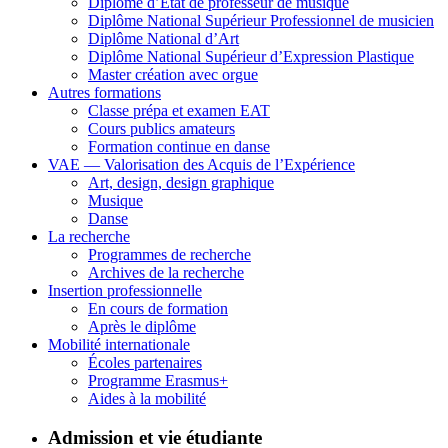
Diplôme d’État de professeur de musique
Diplôme National Supérieur Professionnel de musicien
Diplôme National d’Art
Diplôme National Supérieur d’Expression Plastique
Master création avec orgue
Autres formations
Classe prépa et examen EAT
Cours publics amateurs
Formation continue en danse
VAE — Valorisation des Acquis de l’Expérience
Art, design, design graphique
Musique
Danse
La recherche
Programmes de recherche
Archives de la recherche
Insertion professionnelle
En cours de formation
Après le diplôme
Mobilité internationale
Écoles partenaires
Programme Erasmus+
Aides à la mobilité
Admission et vie étudiante