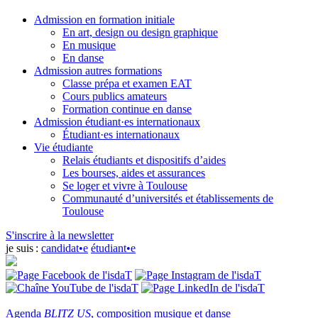
Admission en formation initiale
En art, design ou design graphique
En musique
En danse
Admission autres formations
Classe prépa et examen EAT
Cours publics amateurs
Formation continue en danse
Admission étudiant·es internationaux
Étudiant·es internationaux
Vie étudiante
Relais étudiants et dispositifs d’aides
Les bourses, aides et assurances
Se loger et vivre à Toulouse
Communauté d’universités et établissements de
Toulouse
S'inscrire à la newsletter
je suis :
candidat•e
étudiant•e
Agenda
BLITZ US
, composition musique et danse