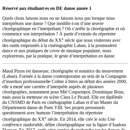
Réservé aux étudiant·es en DE danse année 1
Quels choix faisons nous ou ne faisons nous pas lorsque nous
interprétons une danse ? Que modifie-t-on d’une œuvre
chorégraphique en l’interprétant ? Où s’arrête la chorégraphie et où
commence son interprétation ? À partir d’extraits du répertoire
e
chorégraphique du début du XX
siècle que nous visiterons avec
des outils empruntés à la cinétographie Laban, à la postmodern
dance et aux pratiques de cover de musique populaire, nous
explorerons, par la pratique, le geste d’interprétation en danse.
Maud Pizon est danseuse, chorégraphe et notatrice du mouvement
(Laban). Formée à la danse contemporaine au sein de la Compagnie
d’insertion professionnelle Coline à Istres au début des années 2000,
elle a mené une carrière d’interprète auprès de plusieurs
chorégraphes, notamment pour Mié Coquempot, Dominique Brun,
mais aussi la metteuse en scène Clara Le Picard. Elle est diplômée
du CNSMD de Paris en cinétographie Laban et d’un Master du
Département danse de Paris VIII. Ses projets personnels
questionnent avec humour l’interprétation du répertoire
e
chorégraphique du XX
siècle. En 2014, elle crée le solo
Une
conférence isadorable
, délire chorégraphique sur la figure d’Isadora
Duncan. En 2017, après cinq années de recherche sur les danses de