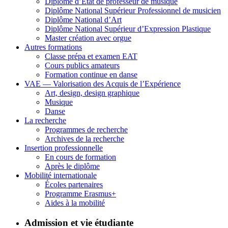
Diplôme d’État de professeur de musique
Diplôme National Supérieur Professionnel de musicien
Diplôme National d’Art
Diplôme National Supérieur d’Expression Plastique
Master création avec orgue
Autres formations
Classe prépa et examen EAT
Cours publics amateurs
Formation continue en danse
VAE — Valorisation des Acquis de l’Expérience
Art, design, design graphique
Musique
Danse
La recherche
Programmes de recherche
Archives de la recherche
Insertion professionnelle
En cours de formation
Après le diplôme
Mobilité internationale
Écoles partenaires
Programme Erasmus+
Aides à la mobilité
Admission et vie étudiante