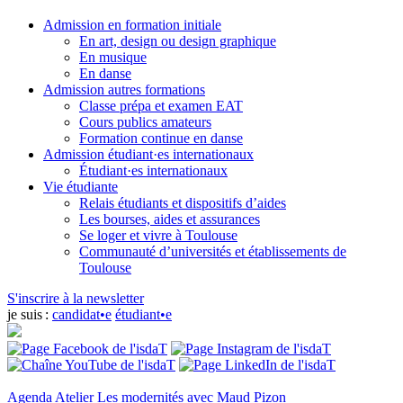
Admission en formation initiale
En art, design ou design graphique
En musique
En danse
Admission autres formations
Classe prépa et examen EAT
Cours publics amateurs
Formation continue en danse
Admission étudiant·es internationaux
Étudiant·es internationaux
Vie étudiante
Relais étudiants et dispositifs d’aides
Les bourses, aides et assurances
Se loger et vivre à Toulouse
Communauté d’universités et établissements de
Toulouse
S'inscrire à la newsletter
je suis :
candidat•e
étudiant•e
Agenda
Atelier Les modernités avec Maud Pizon