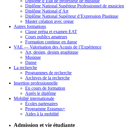
Diplôme d’État de professeur de musique
Diplôme National Supérieur Professionnel de musicien
Diplôme National d’Art
Diplôme National Supérieur d’Expression Plastique
Master création avec orgue
Autres formations
Classe prépa et examen EAT
Cours publics amateurs
Formation continue en danse
VAE — Valorisation des Acquis de l’Expérience
Art, design, design graphique
Musique
Danse
La recherche
Programmes de recherche
Archives de la recherche
Insertion professionnelle
En cours de formation
Après le diplôme
Mobilité internationale
Écoles partenaires
Programme Erasmus+
Aides à la mobilité
Admission et vie étudiante