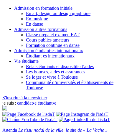
Admission en formation initiale
En art, design ou design graphique
En musique
En danse
Admission autres formations
Classe prépa et examen EAT
Cours publics amateurs
Formation continue en danse
Admission étudiant·es internationaux
Étudiant·es internationaux
Vie étudiante
Relais étudiants et dispositifs d’aides
Les bourses, aides et assurances
Se loger et vivre à Toulouse
Communauté d’universités et établissements de
Toulouse
S'inscrire à la newsletter
je suis :
candidat•e
étudiant•e
Agenda
Le tissu nodal de la ville, le site de « La Vache »