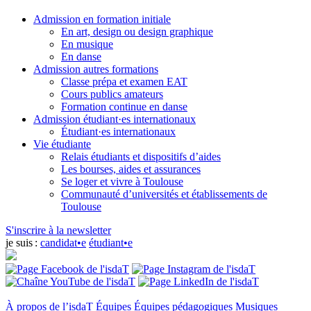
Admission en formation initiale
En art, design ou design graphique
En musique
En danse
Admission autres formations
Classe prépa et examen EAT
Cours publics amateurs
Formation continue en danse
Admission étudiant·es internationaux
Étudiant·es internationaux
Vie étudiante
Relais étudiants et dispositifs d’aides
Les bourses, aides et assurances
Se loger et vivre à Toulouse
Communauté d’universités et établissements de
Toulouse
S'inscrire à la newsletter
je suis :
candidat•e
étudiant•e
À propos de l’isdaT
Équipes
Équipes pédagogiques
Musiques