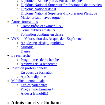
Diplôme d’État de professeur de musique
Diplôme National Supérieur Professionnel de musicien
Diplôme National d’Art
Diplôme National Supérieur d’Expression Plastique
Master création avec orgue
Autres formations
Classe prépa et examen EAT
Cours publics amateurs
Formation continue en danse
VAE — Valorisation des Acquis de l’Expérience
Art, design, design graphique
Musique
Danse
La recherche
Programmes de recherche
Archives de la recherche
Insertion professionnelle
En cours de formation
Après le diplôme
Mobilité internationale
Écoles partenaires
Programme Erasmus+
Aides à la mobilité
Admission et vie étudiante