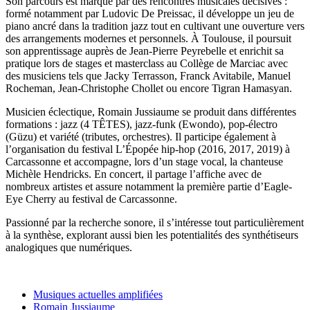
Son parcours est marqué par des rencontres musicales décisives :
formé notamment par Ludovic De Preissac, il développe un jeu de
piano ancré dans la tradition jazz tout en cultivant une ouverture vers
des arrangements modernes et personnels. À Toulouse, il poursuit
son apprentissage auprès de Jean-Pierre Peyrebelle et enrichit sa
pratique lors de stages et masterclass au Collège de Marciac avec
des musiciens tels que Jacky Terrasson, Franck Avitabile, Manuel
Rocheman, Jean-Christophe Chollet ou encore Tigran Hamasyan.
Musicien éclectique, Romain Jussiaume se produit dans différentes
formations : jazz (4 TÊTES), jazz-funk (Ewondo), pop-électro
(Güzu) et variété (tributes, orchestres). Il participe également à
l’organisation du festival L’Épopée hip-hop (2016, 2017, 2019) à
Carcassonne et accompagne, lors d’un stage vocal, la chanteuse
Michèle Hendricks. En concert, il partage l’affiche avec de
nombreux artistes et assure notamment la première partie d’Eagle-
Eye Cherry au festival de Carcassonne.
Passionné par la recherche sonore, il s’intéresse tout particulièrement
à la synthèse, explorant aussi bien les potentialités des synthétiseurs
analogiques que numériques.
Musiques actuelles amplifiées
Romain Jussiaume