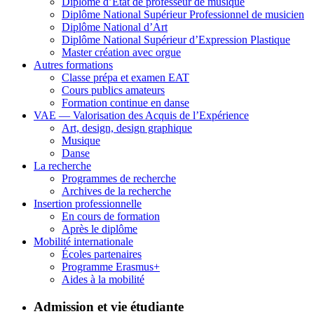
Diplôme d’État de professeur de musique
Diplôme National Supérieur Professionnel de musicien
Diplôme National d’Art
Diplôme National Supérieur d’Expression Plastique
Master création avec orgue
Autres formations
Classe prépa et examen EAT
Cours publics amateurs
Formation continue en danse
VAE — Valorisation des Acquis de l’Expérience
Art, design, design graphique
Musique
Danse
La recherche
Programmes de recherche
Archives de la recherche
Insertion professionnelle
En cours de formation
Après le diplôme
Mobilité internationale
Écoles partenaires
Programme Erasmus+
Aides à la mobilité
Admission et vie étudiante