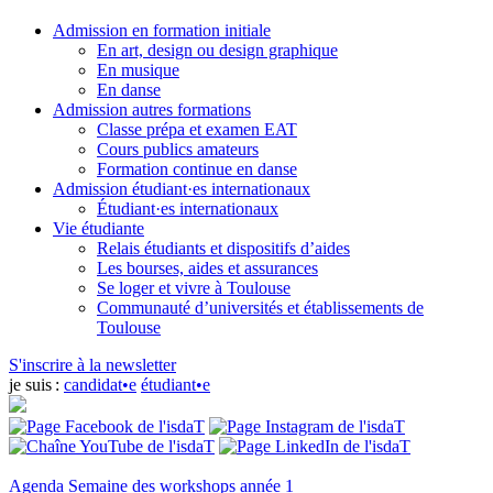
Admission en formation initiale
En art, design ou design graphique
En musique
En danse
Admission autres formations
Classe prépa et examen EAT
Cours publics amateurs
Formation continue en danse
Admission étudiant·es internationaux
Étudiant·es internationaux
Vie étudiante
Relais étudiants et dispositifs d’aides
Les bourses, aides et assurances
Se loger et vivre à Toulouse
Communauté d’universités et établissements de
Toulouse
S'inscrire à la newsletter
je suis :
candidat•e
étudiant•e
Agenda
Semaine des workshops année 1