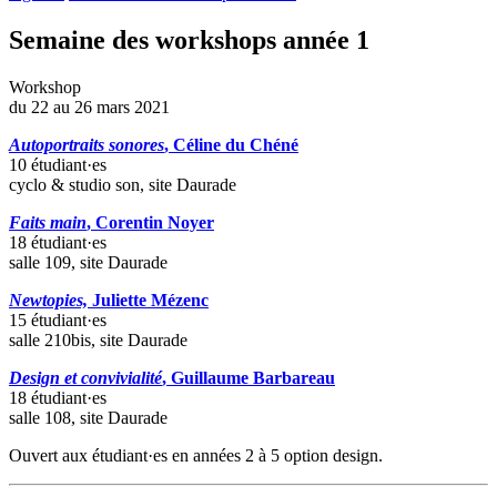
Semaine des workshops année 1
Workshop
du 22 au 26 mars 2021
Autoportraits sonores
, Céline du Chéné
10 étudiant·es
cyclo & studio son, site Daurade
Faits main
, Corentin Noyer
18 étudiant·es
salle 109, site Daurade
Newtopies,
Juliette Mézenc
15 étudiant·es
salle 210bis, site Daurade
Design et convivialité
, Guillaume Barbareau
18 étudiant·es
salle 108, site Daurade
Ouvert aux étudiant·es en années 2 à 5 option design.