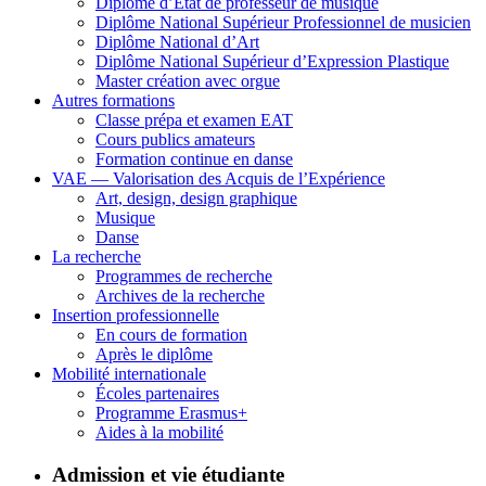
Diplôme d’État de professeur de musique
Diplôme National Supérieur Professionnel de musicien
Diplôme National d’Art
Diplôme National Supérieur d’Expression Plastique
Master création avec orgue
Autres formations
Classe prépa et examen EAT
Cours publics amateurs
Formation continue en danse
VAE — Valorisation des Acquis de l’Expérience
Art, design, design graphique
Musique
Danse
La recherche
Programmes de recherche
Archives de la recherche
Insertion professionnelle
En cours de formation
Après le diplôme
Mobilité internationale
Écoles partenaires
Programme Erasmus+
Aides à la mobilité
Admission et vie étudiante