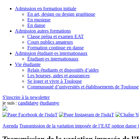
Admission en formation initiale
En art, design ou design graphique
En musique
En danse
Admission autres formations
Classe prépa et examen EAT
Cours publics amateurs
Formation continue en danse
Admission étudiant·es internationaux
Étudiant·es internationaux
Vie étudiante
Relais étudiants et dispositifs d’aides
Les bourses, aides et assurances
Se loger et vivre à Toulouse
Communauté d’universités et établissements de Toulouse
S'inscrire à la newsletter
je suis :
candidat•e
étudiant•e
Agenda
Transmission de la variation imposée de l’EAT option danse 