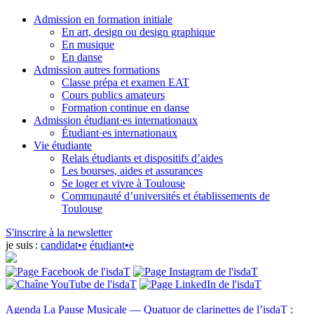
Admission en formation initiale
En art, design ou design graphique
En musique
En danse
Admission autres formations
Classe prépa et examen EAT
Cours publics amateurs
Formation continue en danse
Admission étudiant·es internationaux
Étudiant·es internationaux
Vie étudiante
Relais étudiants et dispositifs d’aides
Les bourses, aides et assurances
Se loger et vivre à Toulouse
Communauté d’universités et établissements de
Toulouse
S'inscrire à la newsletter
je suis :
candidat•e
étudiant•e
Agenda
La Pause Musicale — Quatuor de clarinettes de l’isdaT :