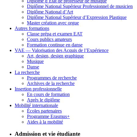
Diplôme d’État de professeur de musique
Diplôme National Supérieur Professionnel de musicien
Diplôme National d’Art
Diplôme National Supérieur d’Expression Plastique
Master création avec orgue
Autres formations
Classe prépa et examen EAT
Cours publics amateurs
Formation continue en danse
VAE — Valorisation des Acquis de l’Expérience
Art, design, design graphique
Musique
Danse
La recherche
Programmes de recherche
Archives de la recherche
Insertion professionnelle
En cours de formation
Après le diplôme
Mobilité internationale
Écoles partenaires
Programme Erasmus+
Aides à la mobilité
Admission et vie étudiante