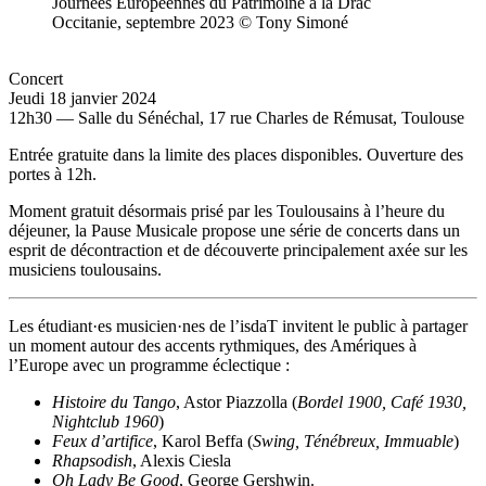
Journées Européennes du Patrimoine à la Drac
Occitanie, septembre 2023 © Tony Simoné
Concert
Jeudi 18 janvier 2024
12h30 — Salle du Sénéchal, 17 rue Charles de Rémusat, Toulouse
Entrée gratuite dans la limite des places disponibles. Ouverture des
portes à 12h.
Moment gratuit désormais prisé par les Toulousains à l’heure du
déjeuner, la Pause Musicale propose une série de concerts dans un
esprit de décontraction et de découverte principalement axée sur les
musiciens toulousains.
Les étudiant·es musicien·nes de l’isdaT invitent le public à partager
un moment autour des accents rythmiques, des Amériques à
l’Europe avec un programme éclectique :
Histoire du Tango
, Astor Piazzolla (
Bordel 1900, Café 1930,
Nightclub 1960
)
Feux d’artifice
, Karol Beffa (
Swing, Ténébreux, Immuable
)
Rhapsodish
, Alexis Ciesla
Oh Lady Be Good
, George Gershwin.