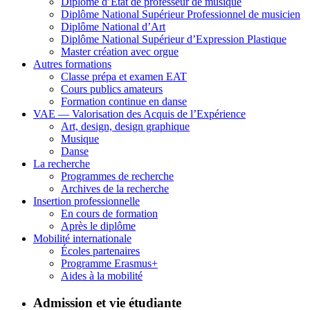
Diplôme d’État de professeur de musique
Diplôme National Supérieur Professionnel de musicien
Diplôme National d’Art
Diplôme National Supérieur d’Expression Plastique
Master création avec orgue
Autres formations
Classe prépa et examen EAT
Cours publics amateurs
Formation continue en danse
VAE — Valorisation des Acquis de l’Expérience
Art, design, design graphique
Musique
Danse
La recherche
Programmes de recherche
Archives de la recherche
Insertion professionnelle
En cours de formation
Après le diplôme
Mobilité internationale
Écoles partenaires
Programme Erasmus+
Aides à la mobilité
Admission et vie étudiante