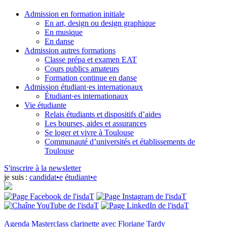
Admission en formation initiale
En art, design ou design graphique
En musique
En danse
Admission autres formations
Classe prépa et examen EAT
Cours publics amateurs
Formation continue en danse
Admission étudiant·es internationaux
Étudiant·es internationaux
Vie étudiante
Relais étudiants et dispositifs d’aides
Les bourses, aides et assurances
Se loger et vivre à Toulouse
Communauté d’universités et établissements de
Toulouse
S'inscrire à la newsletter
je suis :
candidat•e
étudiant•e
Agenda
Masterclass clarinette avec Floriane Tardy