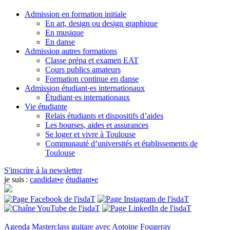
Admission en formation initiale
En art, design ou design graphique
En musique
En danse
Admission autres formations
Classe prépa et examen EAT
Cours publics amateurs
Formation continue en danse
Admission étudiant·es internationaux
Étudiant·es internationaux
Vie étudiante
Relais étudiants et dispositifs d’aides
Les bourses, aides et assurances
Se loger et vivre à Toulouse
Communauté d’universités et établissements de
Toulouse
S'inscrire à la newsletter
je suis :
candidat•e
étudiant•e
Agenda
Masterclass guitare avec Antoine Fougeray