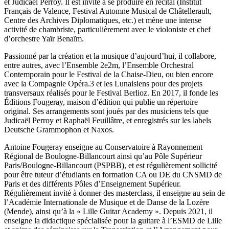
et Judicaël Perroy. Il est invité à se produire en récital (Institut
Français de Valence, Festival Automne Musical de Châtellerault,
Centre des Archives Diplomatiques, etc.) et mène une intense
activité de chambriste, particulièrement avec le violoniste et chef
d’orchestre Yaïr Benaïm.
Passionné par la création et la musique d’aujourd’hui, il collabore,
entre autres, avec l’Ensemble 2e2m, l’Ensemble Orchestral
Contemporain pour le Festival de la Chaise-Dieu, ou bien encore
avec la Compagnie Opéra.3 et les Lunaisiens pour des projets
transversaux réalisés pour le Festival Berlioz. En 2017, il fonde les
Éditions Fougeray, maison d’édition qui publie un répertoire
original. Ses arrangements sont joués par des musiciens tels que
Judicaël Perroy et Raphaël Feuillâtre, et enregistrés sur les labels
Deutsche Grammophon et Naxos.
Antoine Fougeray enseigne au Conservatoire à Rayonnement
Régional de Boulogne-Billancourt ainsi qu’au Pôle Supérieur
Paris/Boulogne-Billancourt (PSPBB), et est régulièrement sollicité
pour être tuteur d’étudiants en formation CA ou DE du CNSMD de
Paris et des différents Pôles d’Enseignement Supérieur.
Régulièrement invité à donner des masterclass, il enseigne au sein de
l’Académie Internationale de Musique et de Danse de la Lozère
(Mende), ainsi qu’à la « Lille Guitar Academy ». Depuis 2021, il
enseigne la didactique spécialisée pour la guitare à l’ESMD de Lille