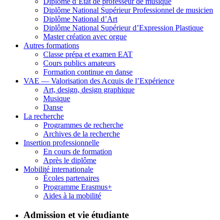
Diplôme d’État de professeur de musique
Diplôme National Supérieur Professionnel de musicien
Diplôme National d’Art
Diplôme National Supérieur d’Expression Plastique
Master création avec orgue
Autres formations
Classe prépa et examen EAT
Cours publics amateurs
Formation continue en danse
VAE — Valorisation des Acquis de l’Expérience
Art, design, design graphique
Musique
Danse
La recherche
Programmes de recherche
Archives de la recherche
Insertion professionnelle
En cours de formation
Après le diplôme
Mobilité internationale
Écoles partenaires
Programme Erasmus+
Aides à la mobilité
Admission et vie étudiante