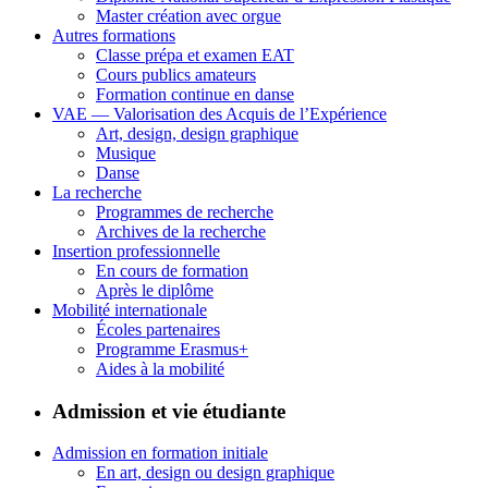
Master création avec orgue
Autres formations
Classe prépa et examen EAT
Cours publics amateurs
Formation continue en danse
VAE — Valorisation des Acquis de l’Expérience
Art, design, design graphique
Musique
Danse
La recherche
Programmes de recherche
Archives de la recherche
Insertion professionnelle
En cours de formation
Après le diplôme
Mobilité internationale
Écoles partenaires
Programme Erasmus+
Aides à la mobilité
Admission et vie étudiante
Admission en formation initiale
En art, design ou design graphique