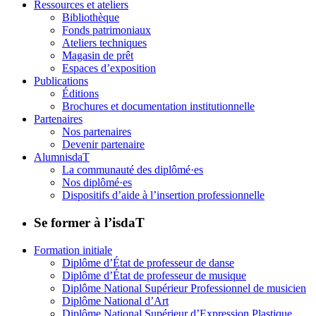
Ressources et ateliers
Bibliothèque
Fonds patrimoniaux
Ateliers techniques
Magasin de prêt
Espaces d’exposition
Publications
Éditions
Brochures et documentation institutionnelle
Partenaires
Nos partenaires
Devenir partenaire
AlumnisdaT
La communauté des diplômé·es
Nos diplômé·es
Dispositifs d’aide à l’insertion professionnelle
Se former à l’isdaT
Formation initiale
Diplôme d’État de professeur de danse
Diplôme d’État de professeur de musique
Diplôme National Supérieur Professionnel de musicien
Diplôme National d’Art
Diplôme National Supérieur d’Expression Plastique