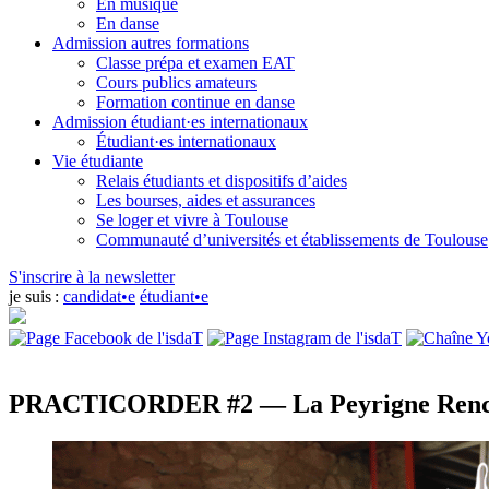
En musique
En danse
Admission autres formations
Classe prépa et examen EAT
Cours publics amateurs
Formation continue en danse
Admission étudiant·es internationaux
Étudiant·es internationaux
Vie étudiante
Relais étudiants et dispositifs d’aides
Les bourses, aides et assurances
Se loger et vivre à Toulouse
Communauté d’universités et établissements de Toulouse
S'inscrire à la newsletter
je suis :
candidat•e
étudiant•e
PRACTICORDER #2 — La Peyrigne
Renc