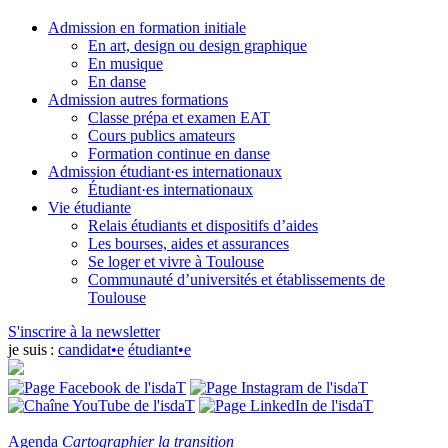
Admission en formation initiale
En art, design ou design graphique
En musique
En danse
Admission autres formations
Classe prépa et examen EAT
Cours publics amateurs
Formation continue en danse
Admission étudiant·es internationaux
Étudiant·es internationaux
Vie étudiante
Relais étudiants et dispositifs d’aides
Les bourses, aides et assurances
Se loger et vivre à Toulouse
Communauté d’universités et établissements de
Toulouse
S'inscrire à la newsletter
je suis :
candidat•e
étudiant•e
Agenda
Cartographier la transition