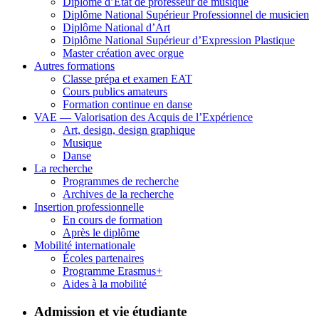
Diplôme d’État de professeur de musique
Diplôme National Supérieur Professionnel de musicien
Diplôme National d’Art
Diplôme National Supérieur d’Expression Plastique
Master création avec orgue
Autres formations
Classe prépa et examen EAT
Cours publics amateurs
Formation continue en danse
VAE — Valorisation des Acquis de l’Expérience
Art, design, design graphique
Musique
Danse
La recherche
Programmes de recherche
Archives de la recherche
Insertion professionnelle
En cours de formation
Après le diplôme
Mobilité internationale
Écoles partenaires
Programme Erasmus+
Aides à la mobilité
Admission et vie étudiante