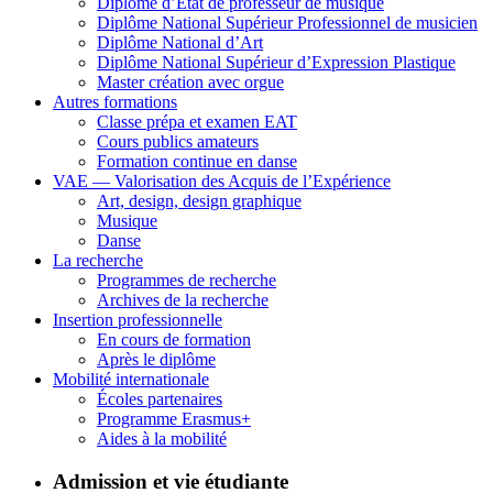
Diplôme d’État de professeur de musique
Diplôme National Supérieur Professionnel de musicien
Diplôme National d’Art
Diplôme National Supérieur d’Expression Plastique
Master création avec orgue
Autres formations
Classe prépa et examen EAT
Cours publics amateurs
Formation continue en danse
VAE — Valorisation des Acquis de l’Expérience
Art, design, design graphique
Musique
Danse
La recherche
Programmes de recherche
Archives de la recherche
Insertion professionnelle
En cours de formation
Après le diplôme
Mobilité internationale
Écoles partenaires
Programme Erasmus+
Aides à la mobilité
Admission et vie étudiante