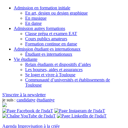
Admission en formation initiale
En art, design ou design graphique
En musique
En danse
Admission autres formations
Classe prépa et examen EAT
Cours publics amateurs
Formation continue en danse
Admission étudiant·es internationaux
Étudiant·es internationaux
Vie étudiante
Relais étudiants et dispositifs d’aides
Les bourses, aides et assurances
Se loger et vivre à Toulouse
Communauté d’universités et établissements de
Toulouse
S'inscrire à la newsletter
je suis :
candidat•e
étudiant•e
Agenda
Improvisation à la criée