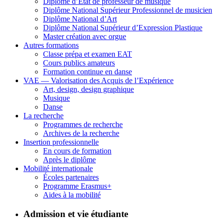
Diplôme d’État de professeur de musique
Diplôme National Supérieur Professionnel de musicien
Diplôme National d’Art
Diplôme National Supérieur d’Expression Plastique
Master création avec orgue
Autres formations
Classe prépa et examen EAT
Cours publics amateurs
Formation continue en danse
VAE — Valorisation des Acquis de l’Expérience
Art, design, design graphique
Musique
Danse
La recherche
Programmes de recherche
Archives de la recherche
Insertion professionnelle
En cours de formation
Après le diplôme
Mobilité internationale
Écoles partenaires
Programme Erasmus+
Aides à la mobilité
Admission et vie étudiante