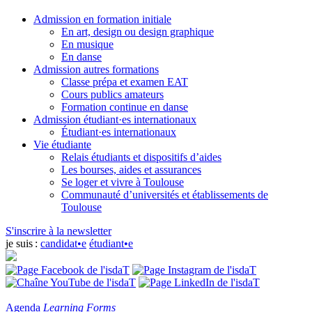
Admission en formation initiale
En art, design ou design graphique
En musique
En danse
Admission autres formations
Classe prépa et examen EAT
Cours publics amateurs
Formation continue en danse
Admission étudiant·es internationaux
Étudiant·es internationaux
Vie étudiante
Relais étudiants et dispositifs d’aides
Les bourses, aides et assurances
Se loger et vivre à Toulouse
Communauté d’universités et établissements de
Toulouse
S'inscrire à la newsletter
je suis :
candidat•e
étudiant•e
Agenda
Learning Forms