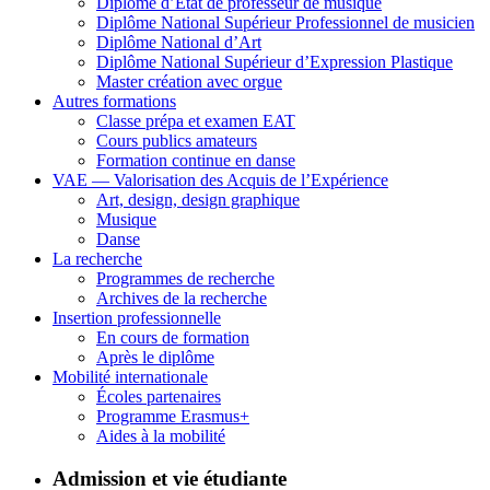
Diplôme d’État de professeur de musique
Diplôme National Supérieur Professionnel de musicien
Diplôme National d’Art
Diplôme National Supérieur d’Expression Plastique
Master création avec orgue
Autres formations
Classe prépa et examen EAT
Cours publics amateurs
Formation continue en danse
VAE — Valorisation des Acquis de l’Expérience
Art, design, design graphique
Musique
Danse
La recherche
Programmes de recherche
Archives de la recherche
Insertion professionnelle
En cours de formation
Après le diplôme
Mobilité internationale
Écoles partenaires
Programme Erasmus+
Aides à la mobilité
Admission et vie étudiante