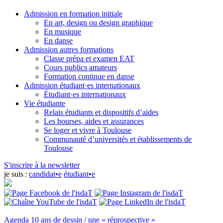
Admission en formation initiale
En art, design ou design graphique
En musique
En danse
Admission autres formations
Classe prépa et examen EAT
Cours publics amateurs
Formation continue en danse
Admission étudiant·es internationaux
Étudiant·es internationaux
Vie étudiante
Relais étudiants et dispositifs d’aides
Les bourses, aides et assurances
Se loger et vivre à Toulouse
Communauté d’universités et établissements de
Toulouse
S'inscrire à la newsletter
je suis :
candidat•e
étudiant•e
Agenda
10 ans de dessin / une « réprospective »