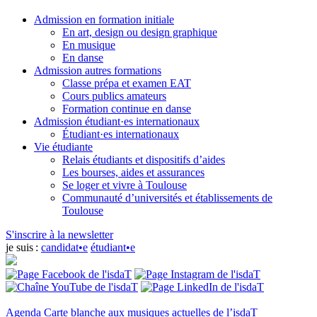
Admission en formation initiale
En art, design ou design graphique
En musique
En danse
Admission autres formations
Classe prépa et examen EAT
Cours publics amateurs
Formation continue en danse
Admission étudiant·es internationaux
Étudiant·es internationaux
Vie étudiante
Relais étudiants et dispositifs d’aides
Les bourses, aides et assurances
Se loger et vivre à Toulouse
Communauté d’universités et établissements de
Toulouse
S'inscrire à la newsletter
je suis :
candidat•e
étudiant•e
Agenda
Carte blanche aux musiques actuelles de l’isdaT