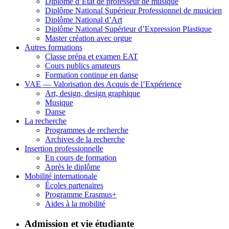
Diplôme d’État de professeur de musique
Diplôme National Supérieur Professionnel de musicien
Diplôme National d’Art
Diplôme National Supérieur d’Expression Plastique
Master création avec orgue
Autres formations
Classe prépa et examen EAT
Cours publics amateurs
Formation continue en danse
VAE — Valorisation des Acquis de l’Expérience
Art, design, design graphique
Musique
Danse
La recherche
Programmes de recherche
Archives de la recherche
Insertion professionnelle
En cours de formation
Après le diplôme
Mobilité internationale
Écoles partenaires
Programme Erasmus+
Aides à la mobilité
Admission et vie étudiante