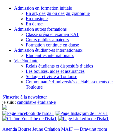
Admission en formation initiale
En art, design ou design graphique
En musique
En danse
Admission autres formations
Classe prépa et examen EAT
Cours publics amateurs
Formation continue en danse
Admission étudiant·es internationaux
Étudiant·es internationaux
Vie étudiante
Relais étudiants et dispositifs d’aides
Les bourses, aides et assurances
Se loger et vivre à Toulouse
Communauté d’universités et établissements de
Toulouse
S'inscrire à la newsletter
je suis :
candidat•e
étudiant•e
Agenda
Bourse Jeune Création MAIF — Drawing room