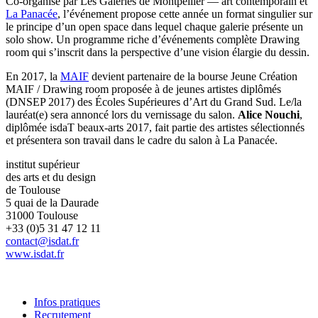
Co-organisé par Les Galeries de Montpellier — art contemporain et
La Panacée
, l’événement propose cette année un format singulier sur
le principe d’un open space dans lequel chaque galerie présente un
solo show. Un programme riche d’événements complète Drawing
room qui s’inscrit dans la perspective d’une vision élargie du dessin.
En 2017, la
MAIF
devient partenaire de la bourse Jeune Création
MAIF / Drawing room proposée à de jeunes artistes diplômés
(DNSEP 2017) des Écoles Supérieures d’Art du Grand Sud. Le/la
lauréat(e) sera annoncé lors du vernissage du salon.
Alice Nouchi
,
diplômée isdaT beaux-arts 2017, fait partie des artistes sélectionnés
et présentera son travail dans le cadre du salon à La Panacée.
institut supérieur
des arts et du design
de Toulouse
5 quai de la Daurade
31000 Toulouse
+33 (0)5 31 47 12 11
contact@isdat.fr
www.isdat.fr
Infos pratiques
Recrutement