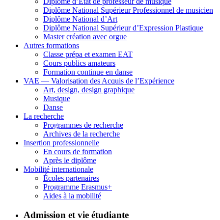
Diplôme d’État de professeur de musique
Diplôme National Supérieur Professionnel de musicien
Diplôme National d’Art
Diplôme National Supérieur d’Expression Plastique
Master création avec orgue
Autres formations
Classe prépa et examen EAT
Cours publics amateurs
Formation continue en danse
VAE — Valorisation des Acquis de l’Expérience
Art, design, design graphique
Musique
Danse
La recherche
Programmes de recherche
Archives de la recherche
Insertion professionnelle
En cours de formation
Après le diplôme
Mobilité internationale
Écoles partenaires
Programme Erasmus+
Aides à la mobilité
Admission et vie étudiante