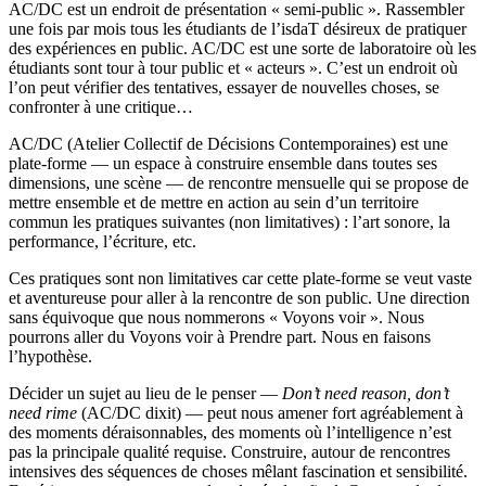
AC/DC est un endroit de présentation « semi-public ». Rassembler
une fois par mois tous les étudiants de l’isdaT désireux de pratiquer
des expériences en public. AC/DC est une sorte de laboratoire où les
étudiants sont tour à tour public et « acteurs ». C’est un endroit où
l’on peut vérifier des tentatives, essayer de nouvelles choses, se
confronter à une critique…
AC/DC (Atelier Collectif de Décisions Contemporaines) est une
plate-forme — un espace à construire ensemble dans toutes ses
dimensions, une scène — de rencontre mensuelle qui se propose de
mettre ensemble et de mettre en action au sein d’un territoire
commun les pratiques suivantes (non limitatives) : l’art sonore, la
performance, l’écriture, etc.
Ces pratiques sont non limitatives car cette plate-forme se veut vaste
et aventureuse pour aller à la rencontre de son public. Une direction
sans équivoque que nous nommerons « Voyons voir ». Nous
pourrons aller du Voyons voir à Prendre part. Nous en faisons
l’hypothèse.
Décider un sujet au lieu de le penser —
Don’t need reason, don’t
need rime
(AC/DC dixit) — peut nous amener fort agréablement à
des moments déraisonnables, des moments où l’intelligence n’est
pas la principale qualité requise. Construire, autour de rencontres
intensives des séquences de choses mêlant fascination et sensibilité.