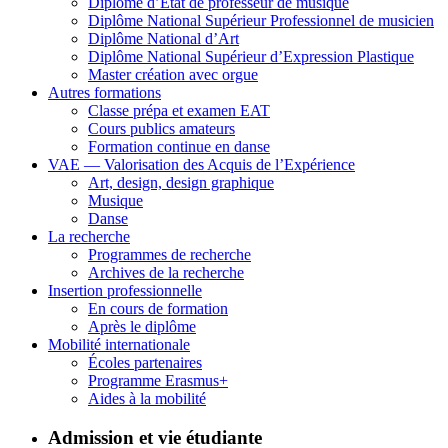
Diplôme d’État de professeur de musique
Diplôme National Supérieur Professionnel de musicien
Diplôme National d’Art
Diplôme National Supérieur d’Expression Plastique
Master création avec orgue
Autres formations
Classe prépa et examen EAT
Cours publics amateurs
Formation continue en danse
VAE — Valorisation des Acquis de l’Expérience
Art, design, design graphique
Musique
Danse
La recherche
Programmes de recherche
Archives de la recherche
Insertion professionnelle
En cours de formation
Après le diplôme
Mobilité internationale
Écoles partenaires
Programme Erasmus+
Aides à la mobilité
Admission et vie étudiante