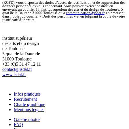
(RGPD), vous disposez des droits d’accès, de rectification et de suppression des
données personnelles vous concernant. Vous pouvez exercer ce droit en
envoyant un courrier à l’institut supérieur des arts et du design de Toulouse, 5
quai de la Daurade 31000 Toulouse ou à
communication@isdat.fr
, en précisant
dans l’objet du courrier « Droit des personnes » et en joignant la copie de votre
justificatif d’identité.
institut supérieur
des arts et du design
de Toulouse
5 quai de la Daurade
31000 Toulouse
+33 (0)5 31 47 12 11
contact@isdat.fr
www.isdat.fr
Infos pratiques
Recrutement
Charte graphique
Mentions légales
Galerie photos
FAQ