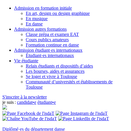
Admission en formation initiale
En art, design ou design graphique
En musique
En danse
Admission autres formations
Classe prépa et examen EAT
Cours publics amateurs
Formation continue en danse
Admission étudiant·es internationaux
Étudiant·es internationaux
Vie étudiante
Relais étudiants et dispositifs d’aides
Les bourses, aides et assurances
Se loger et vivre à Toulouse
Communauté d’universités et établissements de
Toulouse
S'inscrire à la newsletter
je suis :
candidat•e
étudiant•e
Diplômé·es du département danse