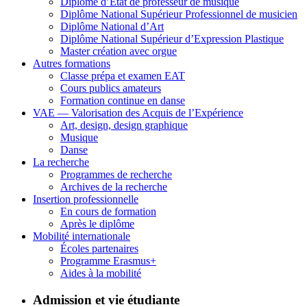
Diplôme d’État de professeur de musique
Diplôme National Supérieur Professionnel de musicien
Diplôme National d’Art
Diplôme National Supérieur d’Expression Plastique
Master création avec orgue
Autres formations
Classe prépa et examen EAT
Cours publics amateurs
Formation continue en danse
VAE — Valorisation des Acquis de l’Expérience
Art, design, design graphique
Musique
Danse
La recherche
Programmes de recherche
Archives de la recherche
Insertion professionnelle
En cours de formation
Après le diplôme
Mobilité internationale
Écoles partenaires
Programme Erasmus+
Aides à la mobilité
Admission et vie étudiante