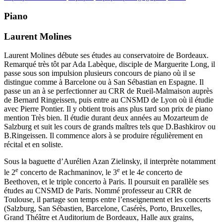
Piano
Laurent Molines
Laurent Molines débute ses études au conservatoire de Bordeaux.
Remarqué très tôt par Ada Labèque, disciple de Marguerite Long, il
passe sous son impulsion plusieurs concours de piano où il se
distingue comme à Barcelone ou à San Sébastian en Espagne. Il
passe un an à se perfectionner au CRR de Rueil-Malmaison auprès
de Bernard Ringeissen, puis entre au CNSMD de Lyon où il étudie
avec Pierre Pontier. Il y obtient trois ans plus tard son prix de piano
mention Très bien. Il étudie durant deux années au Mozarteum de
Salzburg et suit les cours de grands maîtres tels que D.Bashkirov ou
B.Ringeissen. Il commence alors à se produire régulièrement en
récital et en soliste.
Sous la baguette d’Aurélien Azan Zielinsky, il interprète notamment
e
e
le 2
concerto de Rachmaninov, le 3
et le 4
e
concerto de
Beethoven, et le triple concerto à Paris. Il poursuit en parallèle ses
études au CNSMD de Paris. Nommé professeur au CRR de
Toulouse, il partage son temps entre l’enseignement et les concerts
(Salzburg, San Sébastien, Barcelone, Casérès, Porto, Bruxelles,
Grand Théâtre et Auditorium de Bordeaux, Halle aux grains,