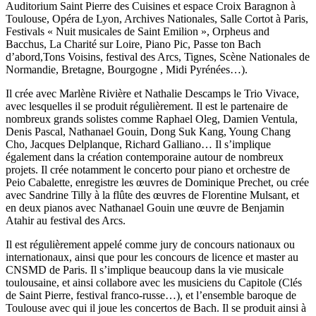
Auditorium Saint Pierre des Cuisines et espace Croix Baragnon à
Toulouse, Opéra de Lyon, Archives Nationales, Salle Cortot à Paris,
Festivals « Nuit musicales de Saint Emilion », Orpheus and
Bacchus, La Charité sur Loire, Piano Pic, Passe ton Bach
d’abord,Tons Voisins, festival des Arcs, Tignes, Scène Nationales de
Normandie, Bretagne, Bourgogne , Midi Pyrénées…).
Il crée avec Marlène Rivière et Nathalie Descamps le Trio Vivace,
avec lesquelles il se produit régulièrement. Il est le partenaire de
nombreux grands solistes comme Raphael Oleg, Damien Ventula,
Denis Pascal, Nathanael Gouin, Dong Suk Kang, Young Chang
Cho, Jacques Delplanque, Richard Galliano… Il s’implique
également dans la création contemporaine autour de nombreux
projets. Il crée notamment le concerto pour piano et orchestre de
Peio Cabalette, enregistre les œuvres de Dominique Prechet, ou crée
avec Sandrine Tilly à la flûte des œuvres de Florentine Mulsant, et
en deux pianos avec Nathanael Gouin une œuvre de Benjamin
Atahir au festival des Arcs.
Il est régulièrement appelé comme jury de concours nationaux ou
internationaux, ainsi que pour les concours de licence et master au
CNSMD de Paris. Il s’implique beaucoup dans la vie musicale
toulousaine, et ainsi collabore avec les musiciens du Capitole (Clés
de Saint Pierre, festival franco-russe…), et l’ensemble baroque de
Toulouse avec qui il joue les concertos de Bach. Il se produit ainsi à