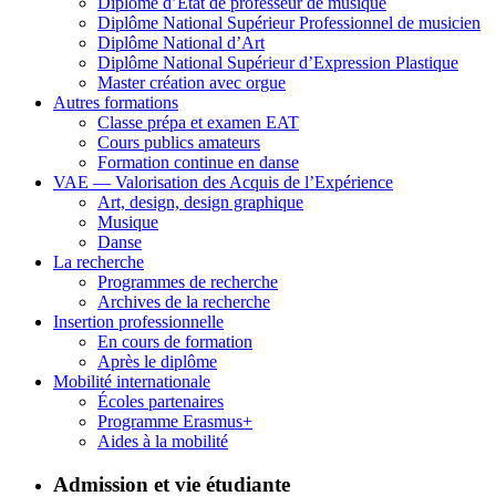
Diplôme d’État de professeur de musique
Diplôme National Supérieur Professionnel de musicien
Diplôme National d’Art
Diplôme National Supérieur d’Expression Plastique
Master création avec orgue
Autres formations
Classe prépa et examen EAT
Cours publics amateurs
Formation continue en danse
VAE — Valorisation des Acquis de l’Expérience
Art, design, design graphique
Musique
Danse
La recherche
Programmes de recherche
Archives de la recherche
Insertion professionnelle
En cours de formation
Après le diplôme
Mobilité internationale
Écoles partenaires
Programme Erasmus+
Aides à la mobilité
Admission et vie étudiante