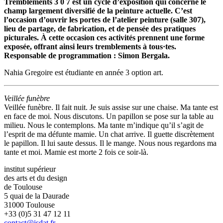
Tremblements 3 0 7 est un cycle d’exposition qui concerne le
champ largement diversifié de la peinture actuelle. C’est
l’occasion d’ouvrir les portes de l’atelier peinture (salle 307),
lieu de partage, de fabrication, et de pensée des pratiques
picturales. À cette occasion ces activités prennent une forme
exposée, offrant ainsi leurs tremblements à tous·tes.
Responsable de programmation : Simon Bergala.
Nahia Gregoire est étudiante en année 3 option art.
Veillée funèbre
Veillée funèbre. Il fait nuit. Je suis assise sur une chaise. Ma tante est
en face de moi. Nous discutons. Un papillon se pose sur la table au
milieu. Nous le contemplons. Ma tante m’indique qu’il s’agit de
l’esprit de ma défunte mamie. Un chat arrive. Il guette discrètement
le papillon. Il lui saute dessus. Il le mange. Nous nous regardons ma
tante et moi. Mamie est morte 2 fois ce soir-là.
institut supérieur
des arts et du design
de Toulouse
5 quai de la Daurade
31000 Toulouse
+33 (0)5 31 47 12 11
contact@isdat.fr