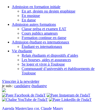
Admission en formation initiale
En art, design ou design graphique
En musique
En danse
Admission autres formations
Classe prépa et examen EAT
Cours publics amateurs
Formation continue en danse
Admission étudiant·es internationaux
Étudiant·es internationaux
Vie étudiante
Relais étudiants et dispositifs d’aides
Les bourses, aides et assurances
Se loger et vivre à Toulouse
Communauté d’universités et établissements de
Toulouse
S'inscrire à la newsletter
je suis :
candidat•e
étudiant•e
Agenda
Masterclass cor, Claude Maury