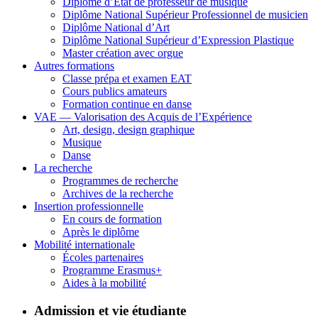
Diplôme d’État de professeur de musique
Diplôme National Supérieur Professionnel de musicien
Diplôme National d’Art
Diplôme National Supérieur d’Expression Plastique
Master création avec orgue
Autres formations
Classe prépa et examen EAT
Cours publics amateurs
Formation continue en danse
VAE — Valorisation des Acquis de l’Expérience
Art, design, design graphique
Musique
Danse
La recherche
Programmes de recherche
Archives de la recherche
Insertion professionnelle
En cours de formation
Après le diplôme
Mobilité internationale
Écoles partenaires
Programme Erasmus+
Aides à la mobilité
Admission et vie étudiante