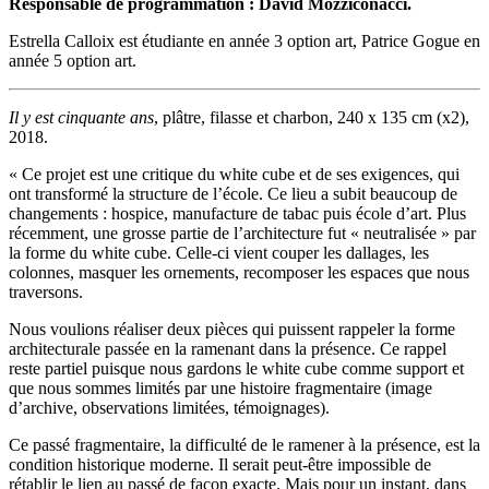
Responsable de programmation : David Mozziconacci.
Estrella Calloix est étudiante en année 3 option art, Patrice Gogue en
année 5 option art.
Il y est cinquante ans
, plâtre, filasse et charbon, 240 x 135 cm (x2),
2018.
« Ce projet est une critique du white cube et de ses exigences, qui
ont transformé la structure de l’école. Ce lieu a subit beaucoup de
changements : hospice, manufacture de tabac puis école d’art. Plus
récemment, une grosse partie de l’architecture fut « neutralisée » par
la forme du white cube. Celle-ci vient couper les dallages, les
colonnes, masquer les ornements, recomposer les espaces que nous
traversons.
Nous voulions réaliser deux pièces qui puissent rappeler la forme
architecturale passée en la ramenant dans la présence. Ce rappel
reste partiel puisque nous gardons le white cube comme support et
que nous sommes limités par une histoire fragmentaire (image
d’archive, observations limitées, témoignages).
Ce passé fragmentaire, la difficulté de le ramener à la présence, est la
condition historique moderne. Il serait peut-être impossible de
rétablir le lien au passé de façon exacte. Mais pour un instant, dans