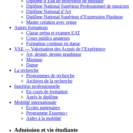
Diplôme d’État de professeur de musique
Diplôme National Supérieur Professionnel de musicien
Diplôme National d’Art
Diplôme National Supérieur d’Expression Plastique
Master création avec orgue
Autres formations
Classe prépa et examen EAT
Cours publics amateurs
Formation continue en danse
VAE — Valorisation des Acquis de l’Expérience
Art, design, design graphique
Musique
Danse
La recherche
Programmes de recherche
Archives de la recherche
Insertion professionnelle
En cours de formation
Après le diplôme
Mobilité internationale
Écoles partenaires
Programme Erasmus+
Aides à la mobilité
Admission et vie étudiante